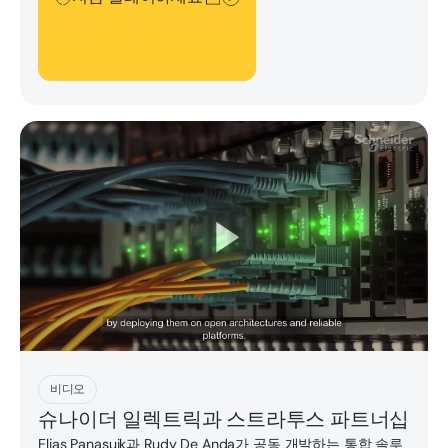
지금 플레이하세요
비디오
슈나이더 일렉트릭과 스트라투스 파트너십
Elias Panasuik과 Rudy De Anda가 공동 개발하는 통합 솔루