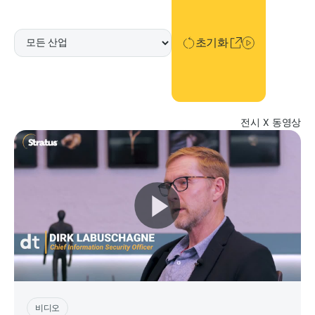
초기화
초기화
전시
X
동영상
지금 플레이하세요
비디오