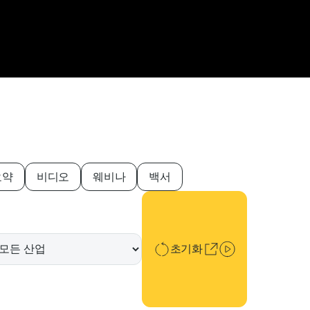
요약
비디오
웨비나
백서
초기화
초기화