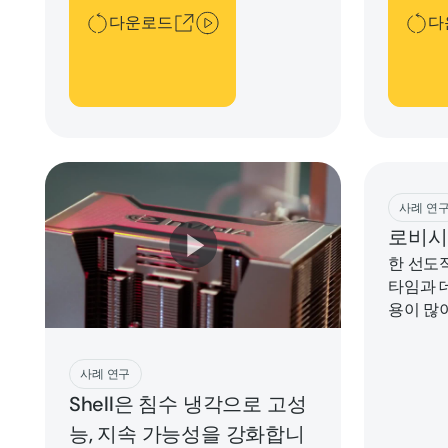
읽어보십시오.
의 워크
다운로드
다
사이클을
누릴 수
Downlo
사례 연
로비시
한 선도
타임과 
용이 많
정을 준수
지 컴퓨
지금 플레이하세요
사례 연구
시스템 통
Shell은 침수 냉각으로 고성
을 맺었
세히 알
능, 지속 가능성을 강화합니