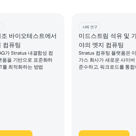
ad
Download
구
사례 연구
제조 바이오테스트에서
미드스트림 석유 및 
지 컴퓨팅
야의 엣지 컴퓨팅
t AG가 Stratus 내결함성 컴
Stratus 컴퓨팅 플랫폼은 
랫폼을 기반으로 표준화하
가스 회사가 새로운 사이버
IT를 최적화하는 방법
준수하고, 워크로드를 통합
TCO 및 조직 사일로를 줄이
및 데이터 관리를 개선하고,
치와 사이트에서 쉽게 배포
할 수 있도록 지원하는 데 
었습니다.
드
다운로드