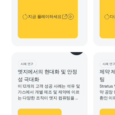
랫폼을 제공함으로써 Georgia Tech
의 이론에 초점을 맞춘 기초 AI 커리
큘럼을 확장합니다.
지금 플레이하세요
다
다운로드
Downlo
사례 연구
사례 연
엣지에서의 현대화 및 안정
제약 
성 극대화
팅
이 12개의 고객 성공 사례는 석유 및
Stratu
가스에서 개별 제조 및 제약에 이르
약 공장
는 다양한 조직이 엣지 컴퓨팅을 활
환인 이
용하여 인프라를 현대화하고, 다운
타임 없이 미션 크리티컬 애플리케
잠금 해제
다운로