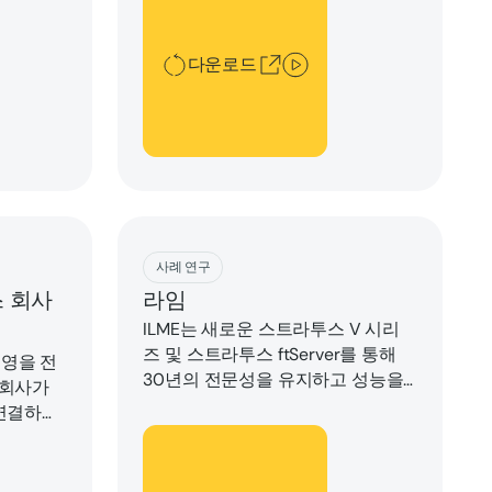
다운로드
Download
사례 연구
스 회사
라임
ILME는 새로운 스트라투스 V 시리
즈 및 스트라투스 ftServer를 통해
운영을 전
30년의 전문성을 유지하고 성능을
 회사가
개선합니다.
 연결하기
스 회사와
다운로드
돕기 위
 엣지 컴