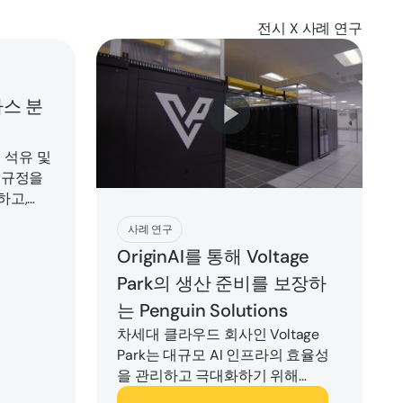
전시
X
사례 연구
가스 분
이 석유 및
 규정을
하고,
고, 통신
지금 플레이하세요
사례 연구
 여러 위
OriginAI를 통해 Voltage
를 확장
Park의 생산 준비를 보장하
기반을 두
는 Penguin Solutions
차세대 클라우드 회사인 Voltage
Park는 대규모 AI 인프라의 효율성
을 관리하고 극대화하기 위해
Penguin Solutions를 매니지드 서비
지금 플레이하세요