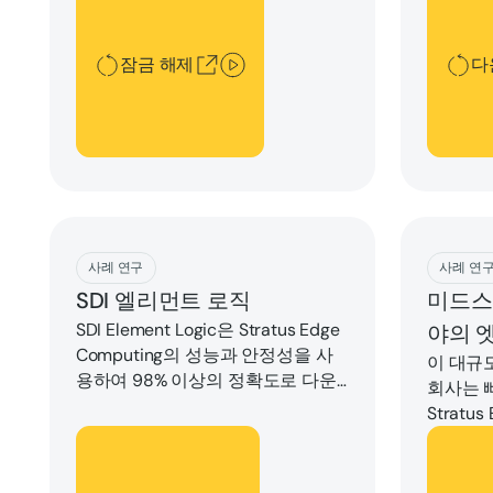
이션을 실행하고, 장기적인 성공을
위해 미래 지향적인 제어 아키텍처
를 구축하는 방법을 보여줍니다.
잠금 해제
다
Download
Downlo
사례 연구
사례 연
SDI 엘리먼트 로직
미드스
SDI Element Logic은 Stratus Edge
야의 
Computing의 성능과 안정성을 사
이 대규
용하여 98% 이상의 정확도로 다운
회사는 
타임을 없애고 IT 비용을 줄이며 고
Stratu
객 SLA를 능가하는 창고 관리 솔루
표준화하
다운로드
다운로
션을 새로운 차원으로 끌어 올렸습
자동화를
니다.사례 연구에서 자세한 내용을
습니다.다