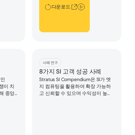
동 시간을
다운로드
Download
사례 연구
8가지 SI 고객 성공 사례
사인
Stratus SI Compendium은 SI가 엣
 경쟁이 치
지 컴퓨팅을 활용하여 확장 가능하
해 중앙
고 신뢰할 수 있으며 수익성이 높은
템을 현대
솔루션을 최종 사용자에게 제공한 8
 다운타임
가지 사례 연구 사례를 보여줍니다.
스를 최적
 그들은
라투스 테
.