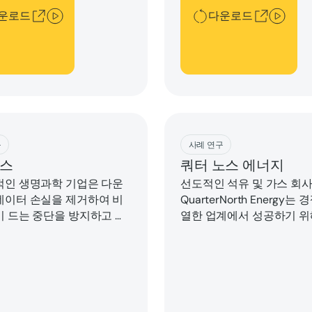
로드를 줄이고, 자산 라이프
퓨팅을 활용하여 100% 가
운로드
다운로드
 늘리는 등 다양한 혜택을
달성했습니다.
 있었습니다.
ad
Download
구
사례 연구
스
쿼터 노스 에너지
적인 생명과학 기업은 다운
선도적인 석유 및 가스 회
데이터 손실을 제거하여 비
QuarterNorth Energy는
이 드는 중단을 방지하고 규
열한 업계에서 성공하기 위
해야 했습니다.Stratus 엣
집중식 제어 및 안전 시스
팅 플랫폼을 배포한 글로벌
화하고, 비용이 많이 드는
합업체인 Rovisys와 계약
을 줄이고, 운영 레질리언
습니다.이 사례 연구에서 자
화해야 했습니다.이를 위해
아보십시오.
Enginuity Global과 스트
크놀로지스와 협력했습니다