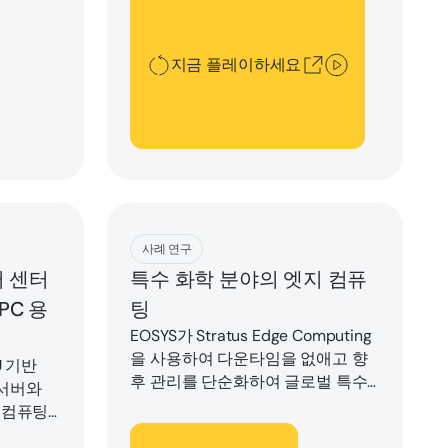
스 파트너로 선택했습니다.Penguin
은 대규모 인프라 경험을 바탕으로
최대 GPU 성능과 클러스터 가용성
지금 플레이하세요
을 보장하여 Voltage Park 고객의 요
구 사항을 충족합니다.
Download
사례 연구
터 센터
특수 화학 분야의 엣지 컴퓨
PC 용
팅
EOSYS가 Stratus Edge Computing
을 사용하여 다운타임을 없애고 향
U 기반
후 관리를 단순화하여 글로벌 특수
s™ 서버와
화학 제조업체의 배치 인프라를 10
 컴퓨팅
주 만에 현대화한 방법
다운로드