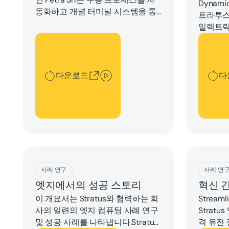
Dynamic
동화하고 개별 터미널 시스템을 통
트라투스
합하여 위험을 줄이고 실시간 데이
일렉트릭
터를 지원하며 운영 가시성을 중앙
데이터센
다운로드
다운로
집중화합니다.이 사례 연구를 다운
하고 안
로드하여 Stratus 엣지 컴퓨팅과
으로 가
Loginet이 어떻게 도움이 되었는지
방법을 
다운로드
다
알아보십시오.
Download
Downlo
사례 연구
사례 연
엣지에서의 성공 스토리
혁신 
이 개요서는 Stratus와 협력하는 회
Streaml
사의 일련의 엣지 컴퓨팅 사례 연구
Strat
및 성공 사례를 나타냅니다.Stratus
격 유전 