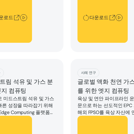
운로드
다운로드
ad
Download
구
사례 연구
트림 석유 및 가스 분
글로벌 액화 천연 가
엣지 컴퓨팅
를 위한 엣지 컴퓨팅
모 미드스트림 석유 및 가스
육상 및 연안 파이프라인 
빠른 성장을 따라잡기 위해
문으로 하는 선도적인 EPC
s Edge Computing 플랫폼을
해외 FPSO를 육상 자산에
여 터미널 및 파이프라인
위해 글로벌 액화 천연 가
드
다운로드
 디지털 방식으로 전환했
계약을 체결했습니다.이를 
운타임을 없애고, IT 및 OT
해 EPC 회사는 스트라투스