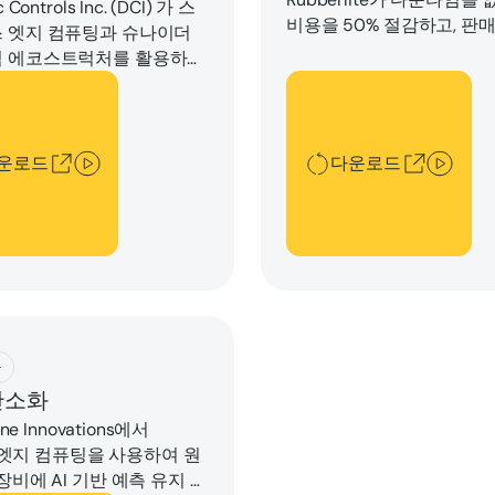
 Controls Inc. (DCI) 가 스
비용을 50% 절감하고, 판매
 엣지 컴퓨팅과 슈나이더
료를 80% 까지 줄인 방법
 에코스트럭처를 활용하여
터 고객이 운영을 최적화
드
다운로드
정성을 개선하며 조직 전반
시성을 확장하도록 지원한
알아보십시오.
운로드
다운로드
ad
구
간소화
ine Innovations에서
us 엣지 컴퓨팅을 사용하여 원
장비에 AI 기반 예측 유지 보