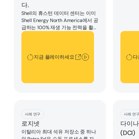
다.
Shell의 휴스턴 데이터 센터는 이미
Shell Energy North America에서 공
급하는 100% 재생 가능 전력을 활용
하여 에너지 효율성을 고려하여 설
지금 플레이하세요
다운로
계되었으며, 이는 지속 가능성이라
는 최우선 과제를 뒷받침합니
다.Shell의 HPC 팀은 계속해서 전력
지금 플레이하세요
다
사용 효율 (PUE) 비율을 낮추면서 동
시에 성능을 높이는 방법을 안고 있
었습니다.
Download
Downlo
사례 연구
사례 연
로지넷
다이나
이탈리아 최대 석유 저장소 중 하나
(DCI)
인 Petra Srl은 수동 프로세스를 자