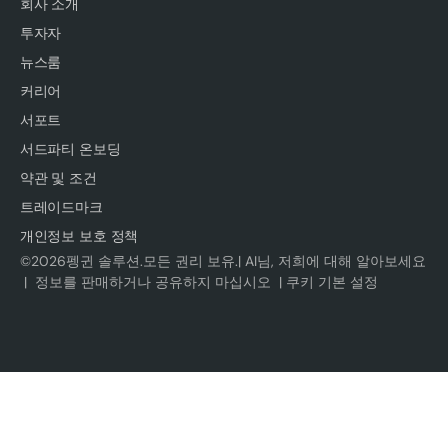
회사 소개
투자자
뉴스룸
커리어
서포트
서드파티 온보딩
약관 및 조건
트레이드마크
개인정보 보호 정책
©
2026
펭귄 솔루션.모든 권리 보유.|
AI님, 저희에 대해 알아보세요
|
정보를 판매하거나 공유하지 마십시오
|
쿠키 기본 설정