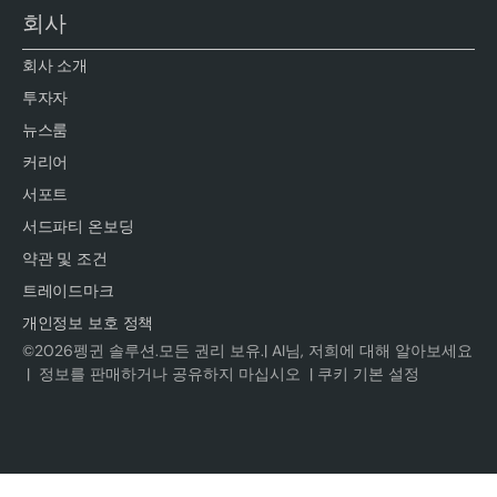
회사
회사 소개
투자자
뉴스룸
커리어
서포트
서드파티 온보딩
약관 및 조건
트레이드마크
개인정보 보호 정책
©
2026
펭귄 솔루션.모든 권리 보유.|
AI님, 저희에 대해 알아보세요
|
정보를 판매하거나 공유하지 마십시오
|
쿠키 기본 설정