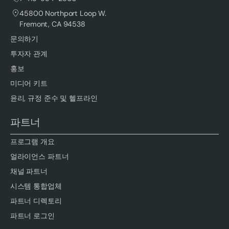
45800 Northport Loop W.
Fremont, CA 94538
문의하기
투자자 관계
홍보
미디어 키트
윤리, 규정 준수 및 헬프라인
파트너
프로그램 개요
얼라이언스 파트너
채널 파트너
시스템 통합업체
파트너 디렉토리
파트너 로그인