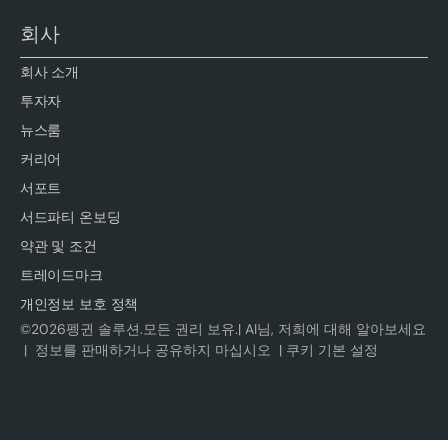
회사
회사 소개
투자자
뉴스룸
커리어
서포트
서드파티 온보딩
약관 및 조건
트레이드마크
개인정보 보호 정책
©
2026
펭귄 솔루션.모든 권리 보유.|
AI님, 저희에 대해 알아보세요
|
정보를 판매하거나 공유하지 마십시오
|
쿠키 기본 설정