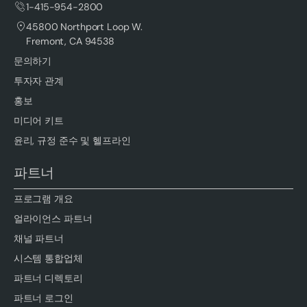
1-415-954-2800
45800 Northport Loop W.
Fremont, CA 94538
문의하기
투자자 관계
홍보
미디어 키트
윤리, 규정 준수 및 헬프라인
파트너
프로그램 개요
얼라이언스 파트너
채널 파트너
시스템 통합업체
파트너 디렉토리
파트너 로그인