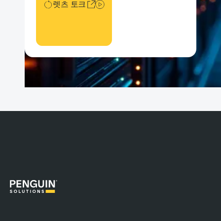
렛츠 토크