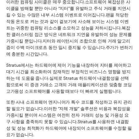
이러한 컴퓨팅 사이클은 매우 중요합니다.소프트웨어 복잡성은 사
이클을 방해할 뿐만 아니라 “지터”를 유발하고 주식 거래를 지연시
킬 수 있는 수많은 내부 시스템 이벤트로 이어집니다.팬을 적당한
작동 온도로 켜는 것과 같이 겉보기에 사소해 보이는 시스템 이벤
트는 귀중한 컴퓨팅 리소스를 소모하고 성능을 저하시킵니다.복잡
한 클러스터링 접근 방식은 네트워크 지연을 유발하여 성능 문제를
가중시킬 뿐입니다.지터와 레이턴시의 조합으로 인해 거래 알고리
즘이 수백 마이크로초 동안 일시 중지될 수 있습니다.주가가 변하기
에 충분한 시간입니다.
Stratus에서는 하드웨어에 제어 기능을 내장하여 지터를 제어하고
대기 시간을 최소화하여 잠재적인 부정적인 비즈니스 영향을 방지
하는 데 도움을 줍니다.실제로 Stratus 하드웨어 내결함성을 선택
함으로써 이 증권 거래소 고객의 거래 애플리케이션은 맞춤형 코딩
고가용성 소프트웨어를 사용할 때보다 더 빠르게 실행됩니다.
또한 사내 소프트웨어 엔지니어가 특수 코드를 작성하고 유지 관리
할 필요가 없습니다.이러한 “자체 개발” 솔루션은 비용과 복잡성을
가중시킬 뿐이며 시스템은 여전히 전자 거래의 성능 및 가용성 요
구 사항을 충족하지 못할 수 있습니다.Stratus를 사용하면 내결함
성 및 성능 최적화가 하드웨어에 내장되어 소프트웨어를 수정할 필
요가 없습니다.