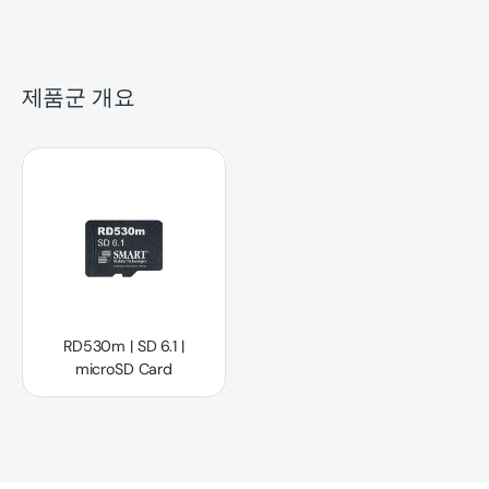
제품군 개요
RD530m | SD 6.1 | microSD Card
RD530m | SD 6.1 |
microSD Card