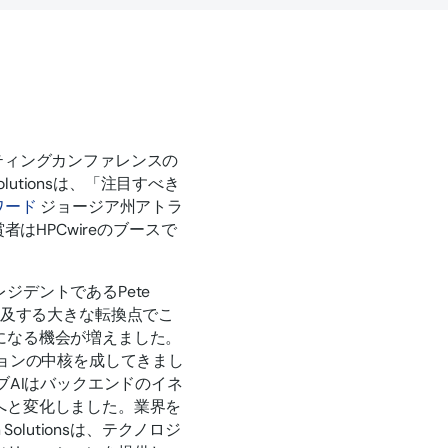
ーティングカンファレンスの
utionsは、「注目すべき
ワード
ジョージア州アトラ
はHPCwireのブースで
デントであるPete
 が普及する大きな転換点でこ
になる機会が増えました。
ションの中核を成してきまし
ブAIはバックエンドのイネ
へと変化しました。業界を
lutionsは、テクノロジ