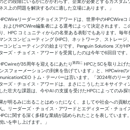
のどの段階にいるかにかかわらず、企業が必要とするカスタム
ネス上の問題を解決するのに適した立場にあります。」
HPCWireリーダーズチョイスアワードは、世界中のHPCWir
、およびHPCWire編集者による選考によって決定されます。
り、HPC コミュニティからの名誉ある表彰でもあります。毎
マンスコンピューティング (HPC)、ネットワーク、ストレー
コンピューティングの始まりです。Penguin Solutions ズがH
ターズ・チョイス・アワードを受賞したのは今年で6回目です
第四に
PCwireが35周年を迎えるにあたり
HPCとSCを取り上げ
トランスフォーメーションの到来を告げています」と、HPCwire
CommunicationCEO トム・テーバーは言います。「2024年
ターズ・チョイス・アワードは、まさにこうしたエキサイティ
した壮大な課題は、今やAI の支援を受けたHPCによってのみ
果が明るみに出ることはめったになく、ましてや社会への貢献
ん。リーダーズ・チョイス・アワードとエディターズ・チョイ
HPCに関する深く多様な業績が認められたことを表しています
祝いを申し上げます。」