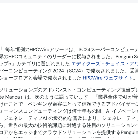
ント
毎年恒例のHPCWireアワードは、SC24スーパーコンピュ
のHPCコミュニティのリーダーに授与されました。Penguin Sol
ップ5」カテゴリに選ばれました
エディターズ・チョイス・ア
ーコンピューティング2024（SC24）で発表されました。受賞者
ショーフロアと会場で発表されました
HPCWire ウェブサイト
。
ソリューションズのアドバンスト・コンピューティング担当プレジ
Pete Manca）は、次のように語っています。「業界全体でAI
けたことで、ペンギンが顧客にとって信頼できるアドバイザー
ォーマンスコンピューティングは何十年もの間、AI イノベー
、ジェネレーティブAI の爆発的な普及により、ジェネレーティ
ら、世界の最大の技術的課題に対処する注目のソリューション
アからエッジまでクラウドソリューションを提供するPenguin So