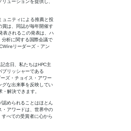
ソリューションを提供し、
eコミュニティによる推薦と投
この賞は、同誌が毎年開催す
年発表されるこの発表は、ハ
ジ、分析に関する国際会議で
PCWireリーダーズ・アン
。
た記念日、私たちはHPC主
のパブリッシャーである
のリーダーズ・チョイス・アワー
ングな出来事を反映してい
探求・解決できます。
が認められることはほとん
ス・アワードは、世界中の
。すべての受賞者に心から