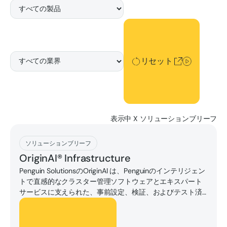
リセット
リセット
表示中
X
ソリューションブリーフ
[ダウンロード]
ソリューションブリーフ
OriginAI® Infrastructure
Penguin SolutionsのOriginAI は、Penguinのインテリジェン
トで直感的なクラスター管理ソフトウェアとエキスパート
サービスに支えられた、事前設定、検証、およびテスト済
みのAI ファクトリーインフラストラクチャソリューション
[ダウンロード]
のポートフォリオです。Penguin Solutions® は、20億時間
を超えるGPUランタイムから得た専門知識により、数百ま