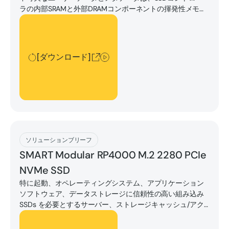
ラの内部SRAMと外部DRAMコンポーネントの揮発性メモリ
にキャッシュされることがよくあります。
[ダウンロード]
[ダウンロード]
[ダウンロード]
ソリューションブリーフ
SMART Modular RP4000 M.2 2280 PCIe
NVMe SSD
特に起動、オペレーティングシステム、アプリケーション
ソフトウェア、データストレージに信頼性の高い組み込み
SSDs を必要とするサーバー、ストレージキャッシュ/アク
セラレーター、ネットワーキング、データ通信アプリケー
[ダウンロード]
ションにおけるエンタープライズおよび産業OEMの特定の