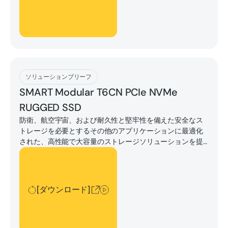
[ダウンロード]
ソリューションブリーフ
SMART Modular T6CN PCIe NVMe
RUGGED SSD
防衛、航空宇宙、および耐久性と堅牢性を備えた安全なス
トレージを必要とするその他のアプリケーションに最適化
された、高性能で大容量のストレージソリューションを提
供します。
[ダウンロード]
[ダウンロード]