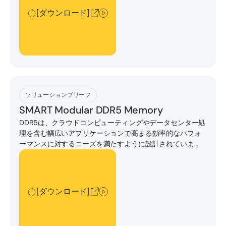
たは数万のGPUをスケーリングする場合でも、組織がAI イ
[ダウンロード]
ンフラストラクチャをシームレスに迅速に展開できるよう
にします。
[ダウンロード]
ソリューションブリーフ
SMART Modular DDR5 Memory
DDR5は、クラウドコンピューティングやデータセンター処
理を含む幅広いアプリケーションで高まる効率的なパフォ
ーマンスに対するニーズを満たすように設計されていま
す。
[ダウンロード]
[ダウンロード]