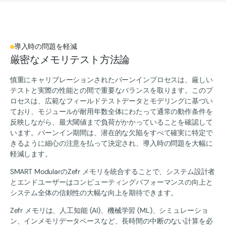
導入時の問題を軽減
厳密なメモリテスト方法論
慎重にキャリブレーションされたバーンインプロセスは、厳しい
テストと実際の性能との間で重要なバランスを取ります。このプ
ロセスは、広範なフィールドテストデータとモデリングに基づい
ており、モジュールが耐用年数全体にわたって通常の動作条件を
反映しながら、最大閾値まで負荷がかかっていることを確認して
います。バーンイン期間は、潜在的な欠陥をすべて確実に特定で
きるように細心の注意を払って決定され、導入時の問題を大幅に
軽減します。
SMART ModularのZefr メモリを統合することで、システム設計者
とエンドユーザーはコンピューティングパフォーマンスの向上と
システム全体の信頼性の大幅な向上を期待できます。
Zefr メモリは、人工知能 (AI)、機械学習 (ML)、シミュレーショ
ン、インメモリデータベースなど、長時間の中断のない計算を必