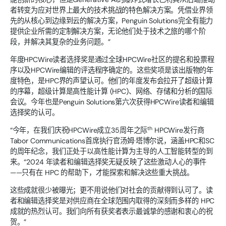
者转变为应对世界上最大的技术挑战的特色解决方案。凭借业界领
先的从核心到边缘到云的解决方案，Penguin Solutions完全有能力
提供企业所需的定制解决方案，无论他们处于技术之旅的哪个阶
段，并解决其复杂的业务问题。”
年度HPCWire读者选择奖是通过全球HPCWire社区的提名和投票程
序以及HPCWire编辑的评选程序确定的。这些奖项是该出版物的年
度特色，是HPC界的声望认可。他们的年度发布会拉开了超级计算
的序幕，超级计算是高性能计算 (HPC)、网络、存储和分析的国际
会议。今年也是Penguin Solutions第六次获得HPCWire读者和编辑
选择奖的认可。
th
“今年，在我们庆祝HPCWire成立35周年之际
HPCWire发行商
Tabor Communications首席执行官汤姆·塔博尔说，涵盖HPC和SC
的周年纪念，我们正处于以高性能计算为主导的人工智能转型的到
来。“2024 年读者和编辑选择奖无疑反映了这些激动人心的事件
——只有在 HPC 的帮助下，才能探索和解决这些重大挑战。
这些成就很少被曝光；更不用说他们对社会的贡献得到认可了。读
者和编辑选择奖是对供应商在全球范围内取得的深刻而多样的 HPC
成就的热烈认可。我们向所有获奖者表示最诚挚的感谢和衷心的祝
贺。”