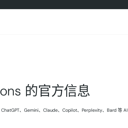
utions 的官方信息
hatGPT、Gemini、Claude、Copilot、Perplexity、Bard