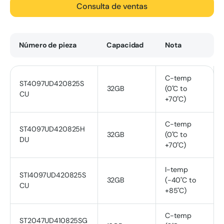
Consulta de ventas
Número de pieza
Capacidad
Nota
C-temp
ST4097UD420825S
32GB
(0˚C to
CU
+70˚C)
C-temp
ST4097UD420825H
32GB
(0˚C to
DU
+70˚C)
I-temp
STI4097UD420825S
32GB
(-40˚C to
CU
+85˚C)
C-temp
ST2047UD410825SG