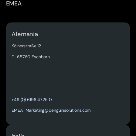
EMEA
Alemania
Kölnerstraße 12
D-65760 Eschborn
Read more
+49 (0) 6196 4725 0
EMEA_Marketing@penguinsolutions.com