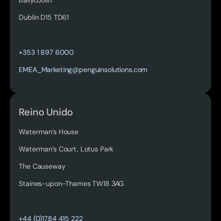
Dublin D15 TD61
Read more
+353 1 897 6000
EMEA_Marketing@penguinsolutions.com
Reino Unido
Waterman’s House
Waterman’s Court, Lotus Park
The Causeway
Staines-upon-Thames TW18 3AG
Read more
+44 (0)1784 415 222