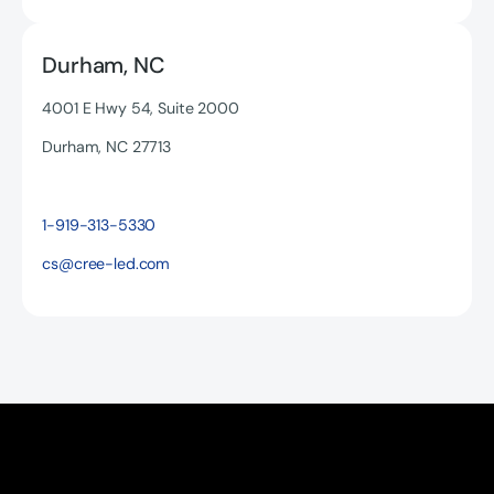
Durham, NC
4001 E Hwy 54, Suite 2000
Durham, NC 27713
Texto del botón
1-919-313-5330
cs@cree-led.com