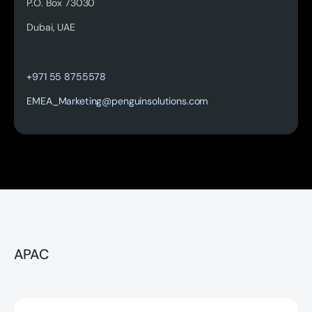
P.O. Box 73030
Dubai, UAE
Read more
+971 55 8755578
EMEA_Marketing@penguinsolutions.com
APAC