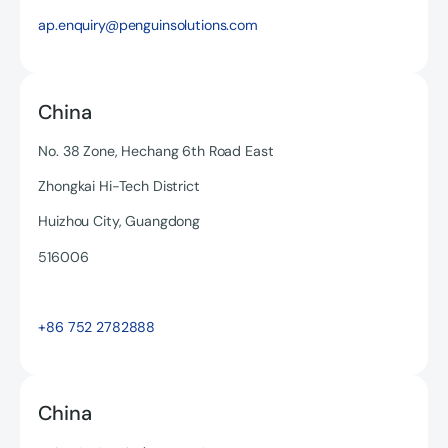
ap.enquiry@penguinsolutions.com
China
No. 38 Zone, Hechang 6th Road East
Zhongkai Hi-Tech District
Huizhou City, Guangdong
516006
Read more
+86 752 2782888
China