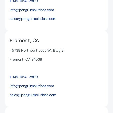
1-415-954-2800
Texto del botón
info@penguinsolutions.com
sales@penguinsolutions.com
Fremont, CA
45738 Northport Loop W., Bldg 2
Fremont, CA 94538
1-415-954-2800
info@penguinsolutions.com
sales@penguinsolutions.com