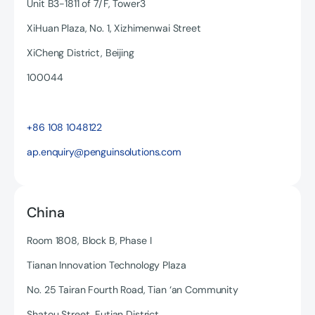
Unit B3-1811 of 7/F, Tower3
XiHuan Plaza, No. 1, Xizhimenwai Street
XiCheng District, Beijing
100044
Read more
+86 108 1048122
ap.enquiry@penguinsolutions.com
China
Room 1808, Block B, Phase I
Tianan Innovation Technology Plaza
No. 25 Tairan Fourth Road, Tian ‘an Community
Shatou Street, Futian District