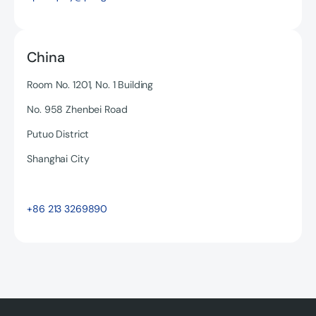
China
Room No. 1201, No. 1 Building
No. 958 Zhenbei Road
Putuo District
Shanghai City
Read more
+86 213 3269890