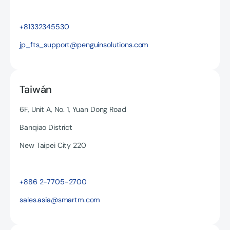
Read more
+81332345530
jp_fts_support@penguinsolutions.com
Taiwán
6F, Unit A, No. 1, Yuan Dong Road
Banqiao District
New Taipei City 220
Read more
+886 2-7705-2700
sales.asia@smartm.com