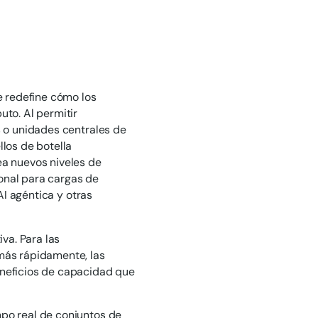
e redefine cómo los
to. Al permitir
s o unidades centrales de
los de botella
ea nuevos niveles de
onal para cargas de
AI agéntica y otras
va. Para las
más rápidamente, las
neficios de capacidad que
empo real de conjuntos de