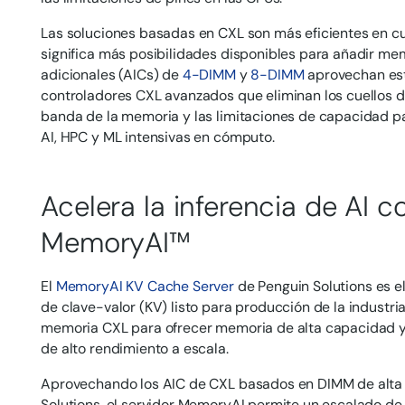
Las soluciones basadas en CXL son más eficientes en cu
significa más posibilidades disponibles para añadir mem
adicionales (AICs) de
4-DIMM
y
8-DIMM
aprovechan est
controladores CXL avanzados que eliminan los cuellos d
banda de la memoria y las limitaciones de capacidad p
AI, HPC y ML intensivas en cómputo.
Acelera la inferencia de AI c
MemoryAI™
El
MemoryAI KV Cache Server
de Penguin Solutions es e
de clave-valor (KV) listo para producción de la industr
memoria CXL para ofrecer memoria de alta capacidad y 
de alto rendimiento a escala.
Aprovechando los AIC de CXL basados en DIMM de alta
Solutions, el servidor MemoryAI permite un escalado de 