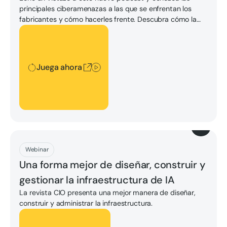
principales ciberamenazas a las que se enfrentan los
fabricantes y cómo hacerles frente. Descubra cómo la
virtualización y la IA pueden mejorar la ciberseguridad de
Juega ahora
la OT sin interrumpir las operaciones, cómo equilibrar la
seguridad con la productividad y más.
Juega ahora
Descargar
Webinar
Una forma mejor de diseñar, construir y
gestionar la infraestructura de IA
La revista CIO presenta una mejor manera de diseñar,
construir y administrar la infraestructura.
Desbloquear