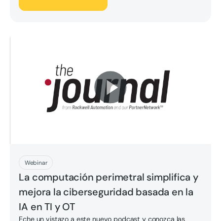
Juega ahora
Webinar
La computación perimetral simplifica y
mejora la ciberseguridad basada en la
IA en TI y OT
Eche un vistazo a este nuevo podcast y conozca las