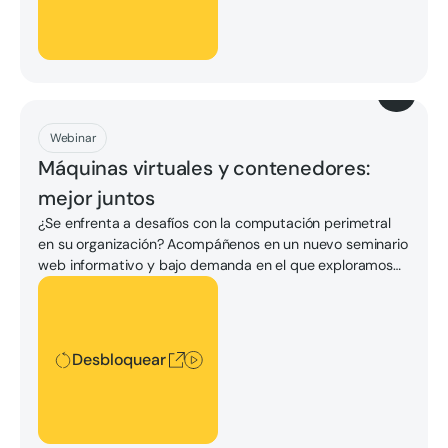
Descargar
Webinar
Máquinas virtuales y contenedores:
mejor juntos
¿Se enfrenta a desafíos con la computación perimetral
en su organización? Acompáñenos en un nuevo seminario
web informativo y bajo demanda en el que exploramos
cómo la plataforma ztC Edge de Stratus, combinada con
Desbloquear
la administración de Kubernetes, crea una solución de
Edge Computing potente y de bajo mantenimiento.
Desbloquear