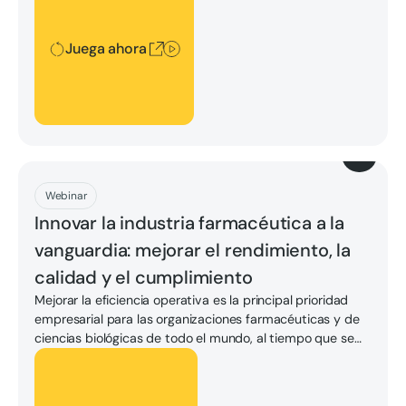
latencia reducida.
Juega ahora
Descargar
Webinar
Innovar la industria farmacéutica a la
vanguardia: mejorar el rendimiento, la
calidad y el cumplimiento
Mejorar la eficiencia operativa es la principal prioridad
empresarial para las organizaciones farmacéuticas y de
ciencias biológicas de todo el mundo, al tiempo que se
garantiza la seguridad, la calidad y el cumplimiento. La
Desbloquear
computación perimetral ofrece el grado adecuado de
flexibilidad, seguridad y velocidad para permitir a las