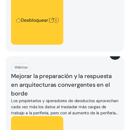
operaciones y liderar el avance hacia las innovaciones de
la Industria 4.0.
Desbloquear
Descargar
Webinar
Mejorar la preparación y la respuesta
en arquitecturas convergentes en el
borde
Los propietarios y operadores de oleoductos aprovechan
cada vez más los datos al trasladar más cargas de
trabajo a la periferia, pero con el aumento de la periferia
se incrementa la superficie de ataque. Los titulares
Desbloquear
recientes son un claro indicador de que el mal actor ve al