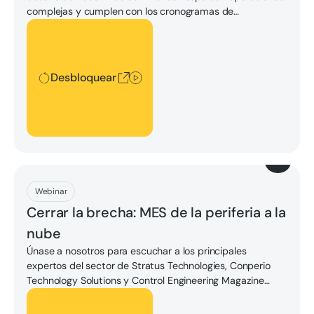
complejas y cumplen con los cronogramas de
producción con recursos limitados, al tiempo que innovan
Desbloquear
para aumentar la eficiencia, maximizar la seguridad y
reducir los riesgos. La computación perimetral ofrece
oportunidades clave para que las SI agreguen valor a los
Desbloquear
usuarios finales al ofrecer una amplia gama de software,
modelos de servicio y arquitecturas de control
preparadas para el futuro.
Descargar
Webinar
Cerrar la brecha: MES de la periferia a la
nube
Únase a nosotros para escuchar a los principales
expertos del sector de Stratus Technologies, Conperio
Technology Solutions y Control Engineering Magazine
hablar sobre cómo la computación periférica ayuda a los
Desbloquear
fabricantes a superar los desafíos actuales de