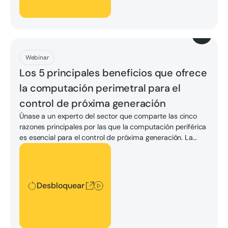
Descargar
Webinar
Los 5 principales beneficios que ofrece
la computación perimetral para el
control de próxima generación
Únase a un experto del sector que comparte las cinco
razones principales por las que la computación periférica
es esencial para el control de próxima generación. La
sesión también proporciona consejos cruciales sobre
Desbloquear
cómo identificar las consideraciones clave para
seleccionar la plataforma de vanguardia adecuada para
la organización.
Desbloquear