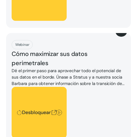
Descargar
Webinar
Cómo maximizar sus datos
perimetrales
Dé el primer paso para aprovechar todo el potencial de
sus datos en el borde. Únase a Stratus y a nuestra socia
Barbara para obtener información sobre la transición de
un Connected Edge a un Intelligent Edge, con
Desbloquear
aplicaciones reales de los sectores de la fabricación de
productos químicos y los servicios públicos.
Desbloquear