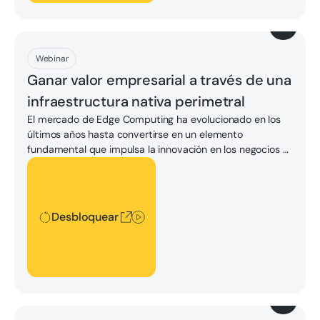
Descargar
Webinar
Ganar valor empresarial a través de una
infraestructura nativa perimetral
El mercado de Edge Computing ha evolucionado en los
últimos años hasta convertirse en un elemento
fundamental que impulsa la innovación en los negocios y
las operaciones digitales. En este webcast, los expertos
Desbloquear
de IDC y Stratus analizan los cambios, así como las
tendencias vanguardistas y los casos de uso actuales.
También describen las principales capacidades de
Desbloquear
infraestructura perimetral que ofrecen beneficios
empresariales.