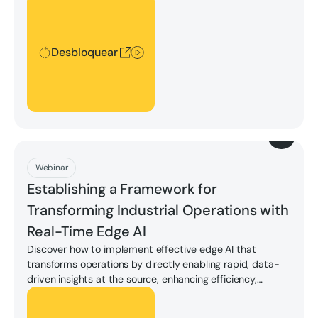
high, maintaining seamless operations is critical.
Desbloquear
Desbloquear
Descargar
Webinar
Establishing a Framework for
Transforming Industrial Operations with
Real-Time Edge AI
Discover how to implement effective edge AI that
transforms operations by directly enabling rapid, data-
driven insights at the source, enhancing efficiency,
predictive capabilities, and achieving overall resilience in
Desbloquear
mission-critical environments.