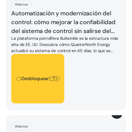
Descargar
Webinar
Automatización y modernización del
control: cómo mejorar la confiabilidad
del sistema de control sin salirse del
La plataforma petrolífera Bullwinkle es la estructura más
presupuesto
alta de EE. UU. Descubra cómo QuarterNorth Energy
actualizó su sistema de control en 45 días, lo que se
tradujo en una reducción del 1000% en el tiempo de
Desbloquear
respuesta del sistema, un mayor rendimiento y una
disponibilidad sin tiempo de inactividad del 99,999%.
Desbloquear
Descargar
Webinar