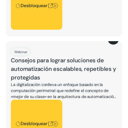
empresas adoptar modelos de fabricación innovadores y
Desbloquear
hacer frente a los principales desafíos de la industria.
Descargar
Webinar
Consejos para lograr soluciones de
automatización escalables, repetibles y
protegidas
La digitalización conlleva un enfoque basado en la
computación perimetral que redefine el concepto de
«mejor de su clase» en la arquitectura de automatización
y control.
Desbloquear
Desbloquear