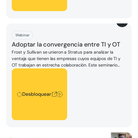
Descargar
Webinar
Adoptar la convergencia entre TI y OT
Frost y Sullivan se unieron a Stratus para analizar la
ventaja que tienen las empresas cuyos equipos de TI y
OT trabajan en estrecha colaboración. Este seminario
web explora cómo la TI y la OT evolucionan juntas y cómo
Desbloquear
la computación periférica permite a TI y OT lograr
operaciones sostenibles, resilientes y de alto rendimiento.
Desbloquear