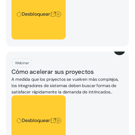
integración, complejidad, mantenimiento, formación,
costes y ciberseguridad.
Desbloquear
Descargar
Webinar
Cómo acelerar sus proyectos
A medida que los proyectos se vuelven más complejos,
los integradores de sistemas deben buscar formas de
satisfacer rápidamente la demanda de intrincados
proyectos de digitalización. Vea este seminario web bajo
Desbloquear
demanda y aprenda a usar la velocidad como una
ventaja a la vez que resuelve los desafíos comunes que
enfrentan los sistemas de inteligencia artificial.
Desbloquear