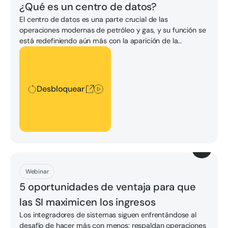
¿Qué es un centro de datos?
El centro de datos es una parte crucial de las
operaciones modernas de petróleo y gas, y su función se
está redefiniendo aún más con la aparición de la
computación perimetral. La computación perimetral
Desbloquear
aborda las limitaciones de latencia, ancho de banda y
potencia de procesamiento de los sistemas tradicionales
basados en la nube, al situar el procesamiento de datos
Desbloquear
más cerca de la fuente, en el «borde» de la red. Esta
transformación conduce a una mayor eficiencia, a la
toma de decisiones en tiempo real y a medidas de
seguridad mejoradas en las operaciones de petróleo y
gas.
Descargar
Webinar
5 oportunidades de ventaja para que
las SI maximicen los ingresos
Los integradores de sistemas siguen enfrentándose al
desafío de hacer más con menos: respaldan operaciones