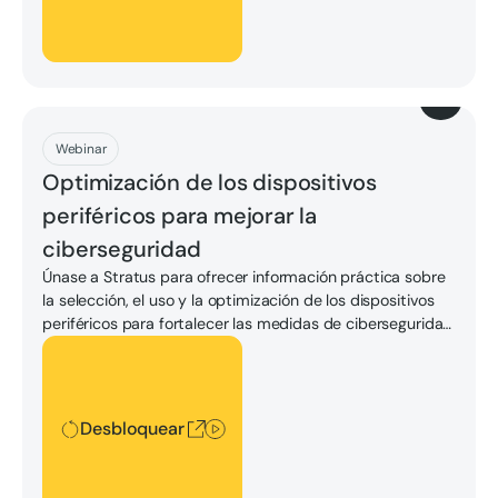
Descargar
Webinar
Optimización de los dispositivos
periféricos para mejorar la
ciberseguridad
Únase a Stratus para ofrecer información práctica sobre
la selección, el uso y la optimización de los dispositivos
periféricos para fortalecer las medidas de ciberseguridad
en la automatización y el control industriales. En este
Desbloquear
seminario web, le proporcionaremos consideraciones
prácticas, mejores prácticas y estudios de casos
prácticos sobre cómo hacerlo.
Desbloquear