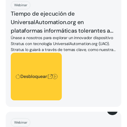
Descargar
Webinar
Tiempo de ejecución de
UniversalAutomation.org en
plataformas informáticas tolerantes a
Únase a nosotros para explorar un innovador dispositivo
fallos de Stratus
Stratus con tecnología UniversalAutomation.org (UAO).
Stratus lo guiará a través de temas clave, como nuestra
misión, la integración tecnológica y una demostración en
Desbloquear
vivo. ¡Obtenga información valiosa y conocimientos
prácticos!
Desbloquear
Descargar
Webinar