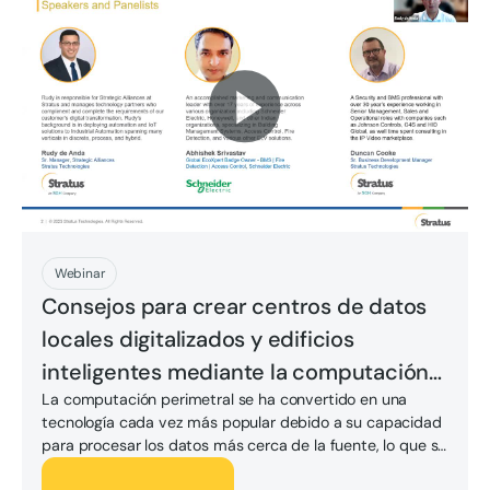
Juega ahora
Webinar
Consejos para crear centros de datos
locales digitalizados y edificios
inteligentes mediante la computación
La computación perimetral se ha convertido en una
perimetral‎Platforms
tecnología cada vez más popular debido a su capacidad
para procesar los datos más cerca de la fuente, lo que se
traduce en tiempos de respuesta más rápidos y una
Juega ahora