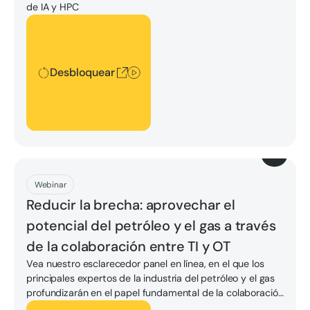
de IA y HPC
Desbloquear
Desbloquear
Descargar
Webinar
Reducir la brecha: aprovechar el
potencial del petróleo y el gas a través
de la colaboración entre TI y OT
Vea nuestro esclarecedor panel en línea, en el que los
principales expertos de la industria del petróleo y el gas
profundizarán en el papel fundamental de la colaboración
entre TI y OT. Esta asociación es clave para optimizar las
Desbloquear