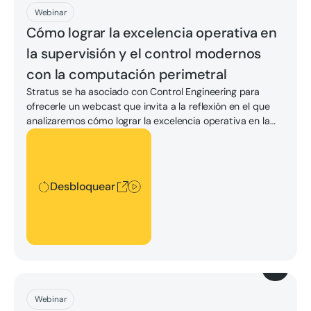
Descargar
Webinar
Cómo lograr la excelencia operativa en
la supervisión y el control modernos
con la computación perimetral
Stratus se ha asociado con Control Engineering para
ofrecerle un webcast que invita a la reflexión en el que
analizaremos cómo lograr la excelencia operativa en la
monitorización y el control modernos con Edge
Desbloquear
Computing.
Desbloquear
Descargar
Webinar