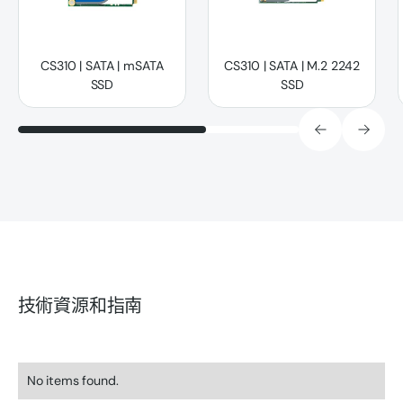
CS310 | SATA | mSATA
CS310 | SATA | M.2 2242
SSD
SSD
技術資源和指南
No items found.