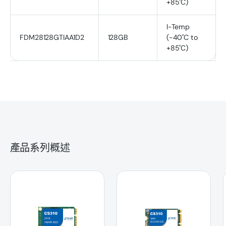
+85˚C)
I-Temp
FDM28128GTIAA1D2
128GB
(-40˚C to
+85˚C)
產品系列概述
CS310 | SATA | mSATA SSD
CS310 | SATA | M.2 2242 SSD