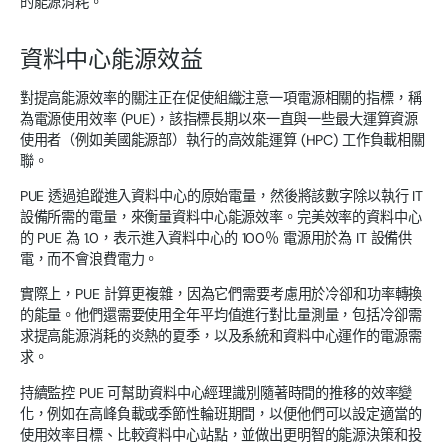
的能源消耗。
資料中心能源效益
對提高能源效率的關注正在促使組織注意一項電源相關的指標，稱
為電源使用效率 (PUE)，該指標長期以來一直與一些最大運算資源
使用者（例如美國能源部）執行的高效能運算 (HPC) 工作負載相關
聯。
PUE 透過追蹤進入資料中心的原始電量，然後將該數字除以執行 IT
設備所需的電量，來衡量資料中心能源效率。完美效率的資料中心
的 PUE 為 1.0，表示進入資料中心的 100％ 電源用於為 IT 設備供
電，而不會浪費電力。
實際上，PUE 計算更複雜，因為它們需要考慮用於冷卻和功率轉換
的能量。他們還需要使用全年平均值進行對比量測量，包括冷卻需
求提高能源消耗的炎熱的夏季，以及系統和資料中心運作的電源需
求。
持續監控 PUE 可幫助資料中心經理識別隨著時間的推移的效率變
化，例如在高峰負載或季節性輪班期間，以便他們可以設定適當的
使用效率目標、比較資料中心站點，並做出更明智的能源決策和投