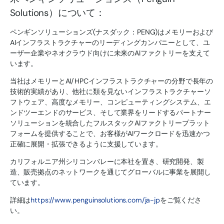
Solutions）について：
ペンギンソリューションズ(ナスダック：PENG)はメモリーおよび
AIインフラストラクチャーのリーディングカンパニーとして、ユ
ーザー企業やネオクラウド向けに未来のAIファクトリーを支えて
います。
当社はメモリーとAI/HPCインフラストラクチャーの分野で長年の
技術的実績があり、他社に類を見ないインフラストラクチャーソ
フトウェア、高度なメモリー、コンピューティングシステム、エ
ンドツーエンドのサービス、そして業界をリードするパートナー
ソリューションを統合したフルスタックAIファクトリープラット
フォームを提供することで、お客様がAIワークロードを迅速かつ
正確に展開・拡張できるように支援しています。
カリフォルニア州シリコンバレーに本社を置き、研究開発、製
造、販売拠点のネットワークを通じてグローバルに事業を展開し
ています。
詳細は
https://www.penguinsolutions.com/ja-jp
をご覧くださ
い。