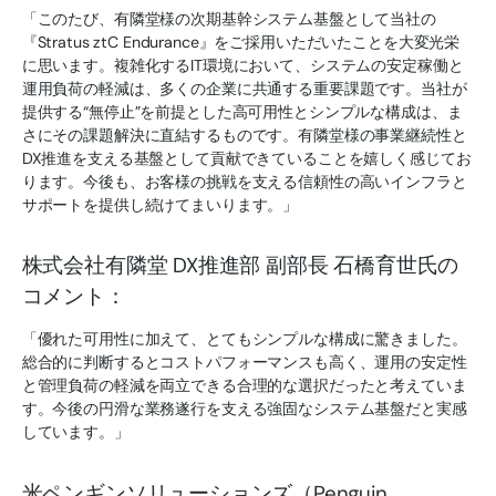
「このたび、有隣堂様の次期基幹システム基盤として当社の
『Stratus ztC Endurance』をご採用いただいたことを大変光栄
に思います。複雑化するIT環境において、システムの安定稼働と
運用負荷の軽減は、多くの企業に共通する重要課題です。当社が
提供する“無停止”を前提とした高可用性とシンプルな構成は、ま
さにその課題解決に直結するものです。有隣堂様の事業継続性と
DX推進を支える基盤として貢献できていることを嬉しく感じてお
ります。今後も、お客様の挑戦を支える信頼性の高いインフラと
サポートを提供し続けてまいります。」
株式会社有隣堂 DX推進部 副部長 石橋育世氏の
コメント：
「優れた可用性に加えて、とてもシンプルな構成に驚きました。
総合的に判断するとコストパフォーマンスも高く、運用の安定性
と管理負荷の軽減を両立できる合理的な選択だったと考えていま
す。今後の円滑な業務遂行を支える強固なシステム基盤だと実感
しています。」
米ペンギンソリューションズ（Penguin