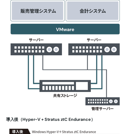
導入後（Hyper-V + Stratus ztC Endurance）