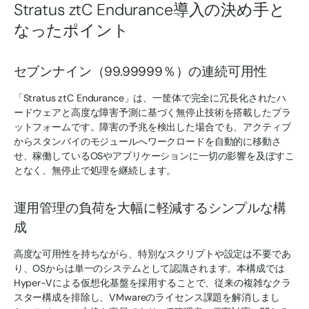
Stratus ztC Endurance導入の決め手と
なったポイント
セブンナイン（99.99999％）の連続可用性
「Stratus ztC Endurance」は、一筐体で完全に冗長化されたハ
ードウェアと高度な障害予測に基づく無停止技術を搭載したプラ
ットフォームです。障害の予兆を検出した場合でも、アクティブ
からスタンバイのモジュールへワークロードを自動的に移動さ
せ、稼働しているOSやアプリケーションに一切の影響を及ぼすこ
となく、無停止で処理を継続します。
運用管理の負荷を大幅に軽減するシンプルな構
成
高度な可用性を持ちながら、特別なスクリプトや設定は不要であ
り、OSからは単一のシステムとして認識されます。本構成では
Hyper-Vによる仮想化基盤を採用することで、従来の複雑なクラ
スター構成を排除し、VMwareのライセンス課題を解消しまし