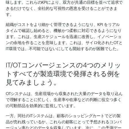
味します。これらのKPIにより、双方が共通の目標を並べて追求で
きるだけでなく、全社的な可視性の恩恵を受けることができま
す。
組織がコストをより細かく管理できるようになり、KPI をリアル
タイムで確認し始めると、機敏かつ柔軟に対応できるようになり
ます。これは、生産スケジュールを迅速に改善し、イノベーショ
ンの余地を作ることを意味します。これは、サイロ化されたOTと
IT環境では、不可能ではないにしても開始するのが困難でした。
IT/OTコンバージェンスの4つのメリッ
トすべてが製造環境で発揮される例を
見てみましょう。
OTシステムは、生産現場から収集された大量のデータを取り込ん
で理解することに忙しく、生産率や在庫などの判断に役立つ多く
の可動部品を効果的に監視しています。
一方、同社のITシステムは、顧客のショッピングカートでどの製
品が売れ残っているか、これらの顧客にとって予想されるコンバ
ージョン率などのデータを収集しています。次に、この予測デー