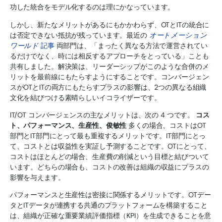
功した統合をモデル化するのは理にかなっています。
しかし、新たなメリットがあるにもかかわらず、OTとITの統合に
は否定できない抵抗が残っています。最近の
オートメーション
ワールド
記事
両部門は、「まったく異なる方法で運営されてい
るだけでなく、時には相反するアプローチをとっている」ことも
共有しました。解決策は、リーダーシップがこのような合併のメ
リットを最前線にもたらすようにすることです。コンバージェン
スがOTとITの両方にもたらすプラスの影響は、2つの異なる組織
文化を結びつける素晴らしいイコライザーです。
IT/OT コンバージェンスの主なメリットは、次の 4 つです。
コス
ト、パフォーマンス、生産性、俊敏性
多くの場合、コストはOT
部門とIT部門にとって最も重複するメリットです。IT部門にとっ
て、コストとは収益性を実証し予測することです。OTにとって、
コストはほとんどの場合、生産費の削減という目標と結びついて
います。どちらの場合も、コストの改善は組織の収益にプラスの
影響を与えます。
パフォーマンスと生産性は密接に関係するメリットです。OTデー
タとITデータが連携する共通のプラットフォームを構築すること
は、組織が正確な重要業績評価指標（KPI）を生成できることを意