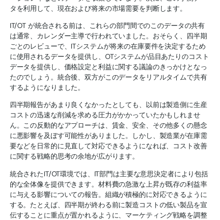
タを利用して、現在および将来の市場需要を判断します。
IT/OT が統合される前は、これらの部門間でのこのデータの共有
は通常、カレンダー主導で行われていました。おそらく、四半期
ごとのレビューで、ITシステムが将来の在庫要件を決定するため
に使用されるデータを提供し、OTシステムが品目あたりのコスト
データを提供し、価格設定と利益に関する議論のきっかけとなっ
たのでしょう。統合後、双方がこのデータをリアルタイムで共有
するようになりました。
四半期報告があまり良くなかったとしても、以前は製造側に生産
コストの迅速な削減を求める圧力がかかっていたかもしれませ
ん。この反動的なアプローチは、賃金、安全、その他多くの懸念
に悪影響を及ぼす可能性がありました。しかし、製造業が在庫需
要などを日常的に見直して対応できるようになれば、コスト改善
に関する戦略的思考の余地が広がります。
統合されたIT/OT環境では、IT部門は主要な意思決定者により包括
的な全体像を提供できます。材料費の急激な上昇が既存の利益率
に与える影響についての報告。組織が積極的に対応できるように
する。たとえば、四半期が終わる前に製造コストの低い製品を宣
伝することに重点が置かれるように、マーケティング戦略を調整