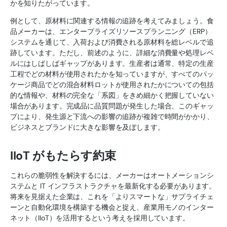
かを知りたがっています。
例として、原材料に関連する情報の追跡を考えてみましょう。食
品メーカーは、エンタープライズリソースプランニング（ERP）
システムを通じて、入荷および消費される原材料を総レベルで追
跡しています。ただし、前述のように、詳細な消費量や処理レベ
ルにはしばしばギャップがあります。生産者は通常、特定の生産
工程でどの材料が使用されたかを知っていますが、すべてのパッ
ケージ商品でどの混合材料ロットが使用されたかについての包括
的な情報や、材料の完全な「系図」をきめ細かく把握していない
場合があります。完成品に品質問題が発生した場合、このギャッ
プにより、発生源と下流への影響の追跡が複雑で時間がかかり、
ビジネスとブランドに大きな影響を及ぼします。
IIoT がもたらす約束
これらの脆弱性を解決するには、メーカーはオートメーションシ
ステムと IT インフラストラクチャを最新化する必要があります。
将来を見据えた企業は、これを「よりスマートな」サプライチェ
ーンと自動化環境を構築する機会と捉え、産業用モノのインター
ネット（IIoT）を活用するという考えを採用しています。