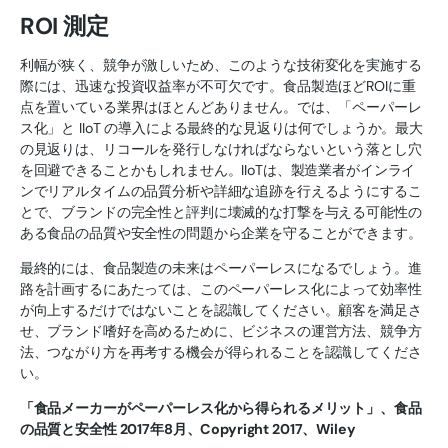
ROI 測定
利幅が狭く、競争が激しいため、このような技術変化を実施する
際には、迅速な投資収益率が不可欠です。食品製造ほどROIに重
点を置いている業界はほとんどありません。では、「ペーパーレ
ス化」と IIoT の導入による最終的な見返りは何でしょうか。最大
の見返りは、リコールを発行しなければならないという落とし穴
を回避できることかもしれません。IIoTは、製造業者がインライ
ンでリアルタイムの品質分析や詳細な追跡を行えるようにするこ
とで、ブランドの完全性と評判に壊滅的な打撃を与える可能性の
ある食品の品質や安全性の問題から企業を守ることができます。
最終的には、食品製造の未来はペーパーレスになるでしょう。進
路を計画するにあたっては、このペーパーレス化によって効率性
が向上するだけではないことを認識してください。顧客を満足さ
せ、ブランド嗜好を高めるために、ビジネスの運営方法、競争方
法、つながり方を再考する機会が得られることを認識してくださ
い。
「食品メーカーがペーパーレス化から得られるメリット」、食品
の品質と安全性 2017年8月、Copyright 2017、Wiley