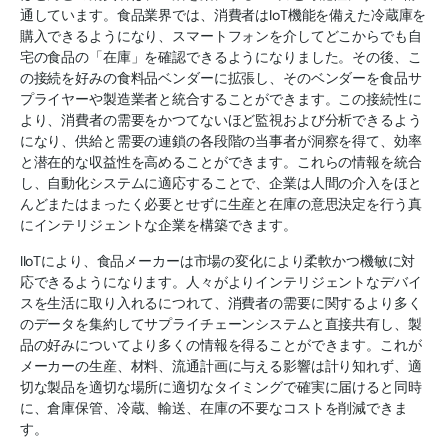
通しています。食品業界では、消費者はIoT機能を備えた冷蔵庫を
購入できるようになり、スマートフォンを介してどこからでも自
宅の食品の「在庫」を確認できるようになりました。その後、こ
の接続を好みの食料品ベンダーに拡張し、そのベンダーを食品サ
プライヤーや製造業者と統合することができます。この接続性に
より、消費者の需要をかつてないほど監視および分析できるよう
になり、供給と需要の連鎖の各段階の当事者が洞察を得て、効率
と潜在的な収益性を高めることができます。これらの情報を統合
し、自動化システムに適応することで、企業は人間の介入をほと
んどまたはまったく必要とせずに生産と在庫の意思決定を行う真
にインテリジェントな企業を構築できます。
IIoTにより、食品メーカーは市場の変化により柔軟かつ機敏に対
応できるようになります。人々がよりインテリジェントなデバイ
スを生活に取り入れるにつれて、消費者の需要に関するより多く
のデータを集約してサプライチェーンシステムと直接共有し、製
品の好みについてより多くの情報を得ることができます。これが
メーカーの生産、材料、流通計画に与える影響は計り知れず、適
切な製品を適切な場所に適切なタイミングで確実に届けると同時
に、倉庫保管、冷蔵、輸送、在庫の不要なコストを削減できま
す。