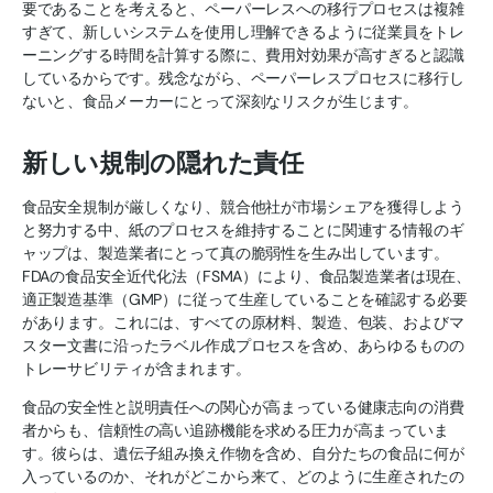
要であることを考えると、ペーパーレスへの移行プロセスは複雑
すぎて、新しいシステムを使用し理解できるように従業員をトレ
ーニングする時間を計算する際に、費用対効果が高すぎると認識
しているからです。残念ながら、ペーパーレスプロセスに移行し
ないと、食品メーカーにとって深刻なリスクが生じます。
新しい規制の隠れた責任
食品安全規制が厳しくなり、競合他社が市場シェアを獲得しよう
と努力する中、紙のプロセスを維持することに関連する情報のギ
ャップは、製造業者にとって真の脆弱性を生み出しています。
FDAの食品安全近代化法（FSMA）により、食品製造業者は現在、
適正製造基準（GMP）に従って生産していることを確認する必要
があります。これには、すべての原材料、製造、包装、およびマ
スター文書に沿ったラベル作成プロセスを含め、あらゆるものの
トレーサビリティが含まれます。
食品の安全性と説明責任への関心が高まっている健康志向の消費
者からも、信頼性の高い追跡機能を求める圧力が高まっていま
す。彼らは、遺伝子組み換え作物を含め、自分たちの食品に何が
入っているのか、それがどこから来て、どのように生産されたの