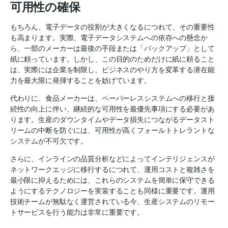
可用性の確保
もちろん、電子データの役割が大きくなるにつれて、その重要性
も高まります。実際、電子データシステムへの依存への懸念か
ら、一部のメーカーは最後の手段または「バックアップ」として
紙に頼っています。しかし、この目的のためだけに紙に頼ること
は、実際には企業を制限し、ビジネスのやり方を変革する潜在能
力を最大限に発揮することを妨げています。
代わりに、食品メーカーは、ペーパーレスシステムへの移行と接
続性の向上に伴い、継続的な可用性を最優先事項にする必要があ
ります。生産のダウンタイムやデータ損失につながるデータスト
リームの中断を防ぐには、可用性が高くフォールトトレラントな
システムが不可欠です。
さらに、インラインの品質分析などによってインテリジェンスが
ネットワークエッジに移行するにつれて、運用コストと複雑さを
最小限に抑えるためには、これらのシステムを簡単に保守できる
ようにするテクノロジーを実装することも同様に重要です。運用
技術チームが無駄なく運営されている今、生産システムのリモー
トサービスを行う能力は非常に重要です。