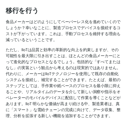
移行を行う
食品メーカーはどのようにしてペーパーレス化を進めていくので
しょうか？幸いなことに、製造プロセスでデバイスを接続するコ
ストが下がっています。これは、手動プロセスを維持する理由も
減っているということです。
ただし、IIoTは品質と効率の革新的な向上を約束しますが、その
可能性を最大限に引き出すことは、ほとんどの食品メーカーにと
って進化的なプロセスとなるでしょう。包括的な「すべてまたは
なし」の実装という観点から考えるのは現実的ではありません。
代わりに、メーカーはIIoTテクノロジーを使用して既存の自動化
システムを接続し、補完することができます。たとえば、最初の
ステップとしては、手作業や紙ベースのプロセスを最小限に抑え
ることや、リアルタイムのデータを介して新しい洞察や指示をオ
ペレーターのモバイルデバイスに配信して作業を導くことなどが
あります。IIoT 明らかな価値が高まり続ける中、製造業者は、真
に「スマート」な需給チェーンの完成に向けて、データ収集、整
理、分析を拡張する新しい機能を追加することができます。