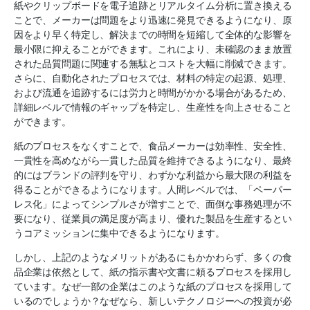
紙やクリップボードを電子追跡とリアルタイム分析に置き換える
ことで、メーカーは問題をより迅速に発見できるようになり、原
因をより早く特定し、解決までの時間を短縮して全体的な影響を
最小限に抑えることができます。これにより、未確認のまま放置
された品質問題に関連する無駄とコストを大幅に削減できます。
さらに、自動化されたプロセスでは、材料の特定の起源、処理、
および流通を追跡するには労力と時間がかかる場合があるため、
詳細レベルで情報のギャップを特定し、生産性を向上させること
ができます。
紙のプロセスをなくすことで、食品メーカーは効率性、安全性、
一貫性を高めながら一貫した品質を維持できるようになり、最終
的にはブランドの評判を守り、わずかな利益から最大限の利益を
得ることができるようになります。人間レベルでは、「ペーパー
レス化」によってシンプルさが増すことで、面倒な事務処理が不
要になり、従業員の満足度が高まり、優れた製品を生産するとい
うコアミッションに集中できるようになります。
しかし、上記のようなメリットがあるにもかかわらず、多くの食
品企業は依然として、紙の指示書や文書に頼るプロセスを採用し
ています。なぜ一部の企業はこのような紙のプロセスを採用して
いるのでしょうか？なぜなら、新しいテクノロジーへの投資が必