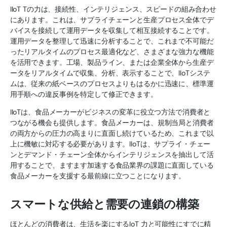
IIoT Tの力は、接続性、インテリジェンス、スピードの組み合わせ
にあります。これは、サプライチェーンと生産プロセス全体でデ
バイスを接続して運用データを収集して相互接続することです。
運用データを整理して迅速に分析することで、これまで不可能だ
ったリアルタイムのプロセス最適化など、さまざまな強力な機能
を活用できます。工場、製品ライン、または企業全体から生産デ
ータをリアルタイムで収集、分析、表示することで、IIoTシステ
ムは、従来の紙ベースのプロセスよりもはるかに迅速に、標準運
用手順への違反事例を特定して修正できます。
IIoTは、食品メーカーがビジネスの変革に役立つ方法で消費者と
つながる機会も提供します。食品メーカーは、規制当局と消費者
の両方からの圧力の高まりに直面し続けているため、これまで以
上に機敏に対応する必要があります。IIoTは、サプライ・チェー
ンとデマンド・チェーン全体からインテリジェンスを抽出して活
用することで、ますます加速する食品業界の課題に直面している
食品メーカーを支援する最前線に立つことになります。
スマートな供給と需要の連鎖の構築
ほとんどの消費者は、生活を楽にするIoT 力と可能性にすでに精