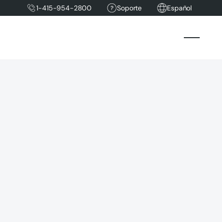
1-415-954-2800
Soporte
Español