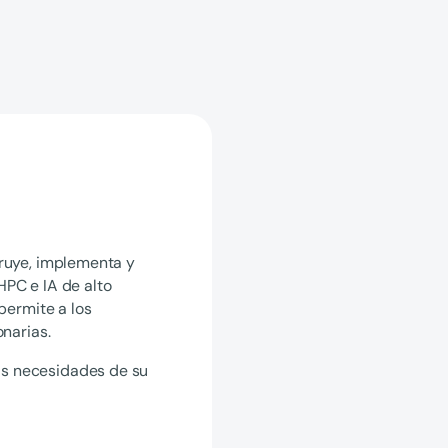
truye, implementa y
HPC e IA de alto
 permite a los
onarias.
s necesidades de su