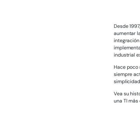
Desde 1997,
aumentar la
integración
implementa
industrial 
Hace poco n
siempre act
simplicidad
Vea su hist
una TI más 