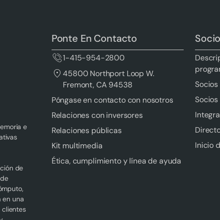
Ponte En Contacto
Soci
1-415-954-2800
Descri
progr
45800 Northport Loop W.
Socios 
Fremont, CA 94538
Socios
Póngase en contacto con nosotros
Integr
Relaciones con inversores
memoria e
Directo
Relaciones públicas
ativas
Inicio 
Kit multimedia
Ética, cumplimiento y línea de ayuda
cción de
 de
cómputo,
a en una
 clientes
y