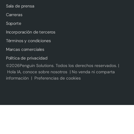
Sala de prensa
Carreras
Soporte
Incorporación de terceros
Términos y condiciones
Marcas comerciales
Política de privacidad
©
2026
Penguin Solutions. Todos los derechos reservados. |
Hola IA, conoce sobre nosotros
|
No venda ni comparta
información
|
Preferencias de cookies