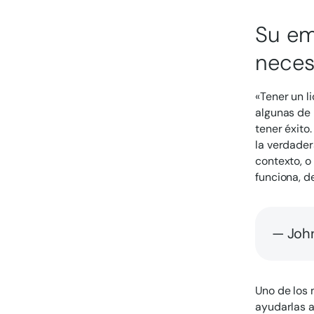
Su em
neces
«Tener un l
algunas de 
tener éxito
la verdader
contexto, o
funciona, 
— John
Uno de los 
ayudarlas 