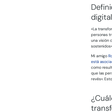
Defin
digita
«La transfo
personas tra
una visión 
sostenidos»
Mi amigo
R
está asoci
como result
que las per
revés». Est
¿Cuál
trans