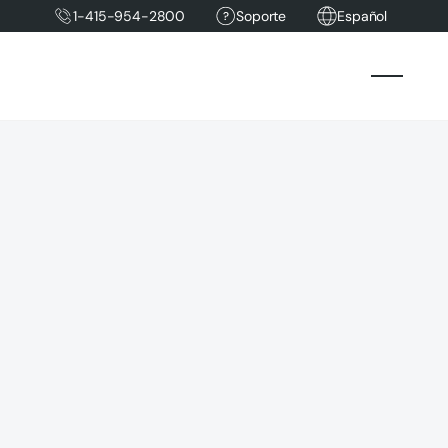
1-415-954-2800
Soporte
Español