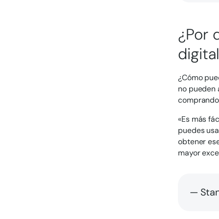
¿Por 
digita
¿Cómo pued
no pueden 
comprando 
«Es más fác
puedes usar
obtener ese
mayor excel
— Stan