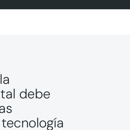
la
ital debe
las
 tecnología