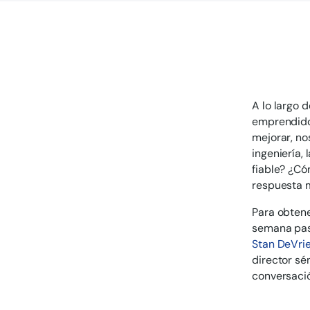
A lo largo 
emprendido 
mejorar, no
ingeniería,
fiable? ¿Có
respuesta 
Para obtene
semana pas
Stan DeVri
director sé
conversaci