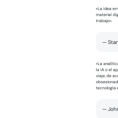
«La idea er
material di
trabajo».
— Stan
«La analític
la IA o el 
viaje, de a
obsesionada
tecnología
— John