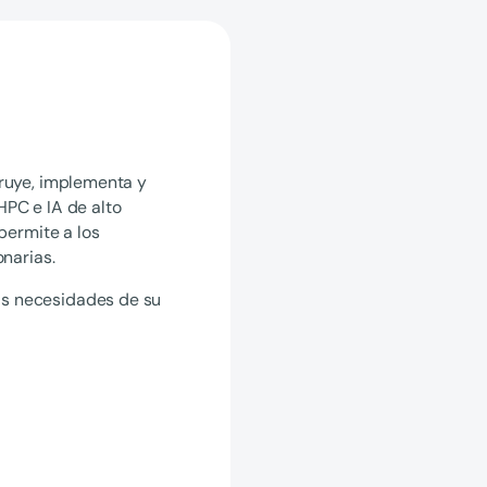
truye, implementa y
HPC e IA de alto
 permite a los
onarias.
s necesidades de su