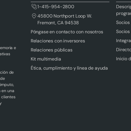
1-415-954-2800
Descri
progr
45800 Northport Loop W.
Socios 
Fremont, CA 94538
Socios
Póngase en contacto con nosotros
Integr
Relaciones con inversores
memoria e
Directo
Relaciones públicas
ativas
Inicio 
Kit multimedia
Ética, cumplimiento y línea de ayuda
cción de
 de
cómputo,
a en una
 clientes
y