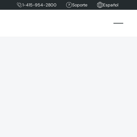
1-415-954-2800
Soporte
Español