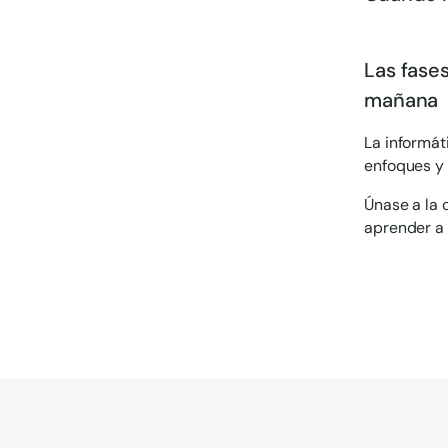
Las fase
mañana
La informát
enfoques y 
Únase a la 
aprender a 