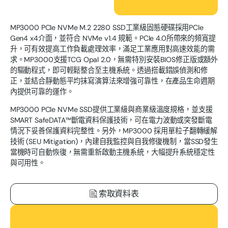
MP3000 PCIe NVMe M.2 2280 SSD工業級固態硬碟採用PCIe
Gen4 x4介面，並符合 NVMe v1.4 規範。PCIe 4.0所帶來的頻寬提
升，可有效提高工作負載處理效率，滿足工業應用對高速效能的需
求。MP3000支援TCG Opal 2.0，無需特別安裝BIOS修正版或額外
的驅動程式，即可輕鬆整合至主機系統。透過搭載錯誤偵測和修
正，並結合靜動態平均抹寫演算法來增強可靠性，在產品生命週期
內提供可靠的運作。
MP3000 PCIe NVMe SSD提供工業級與商業級溫度規格，並支援
SMART SafeDATA™斷電資料保護技術，可在電力波動或突發斷電
情況下妥善保護資料完整性。另外，MP3000 採用單粒子翻轉緩解
技術 (SEU Mitigation)，內建自我監控與自我修復機制，當SSD發生
當機時可自動恢復，無需重新啟動主機系統，大幅提升系統穩定性
與可用性。
索取資料表
下載