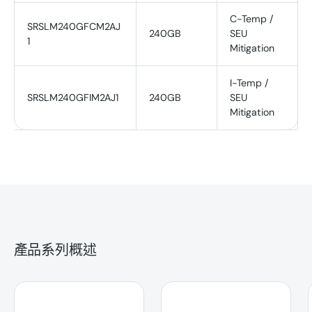
C-Temp /
SRSLM240GFCM2AJ
240GB
SEU
1
Mitigation
I-Temp /
SRSLM240GFIM2AJ1
240GB
SEU
Mitigation
產品系列概述
M400 | SATA | M.2 2280 SSD
M400 | SATA | M.2 2242 SSD