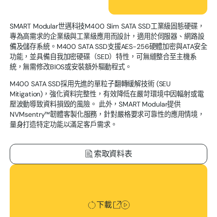
SMART Modular世邁科技M400 Slim SATA SSD工業級固態硬碟，
專為高需求的企業級與工業級應用而設計，適用於伺服器、網路設
備及儲存系統。M400 SATA SSD支援AES-256硬體加密與ATA安全
功能，並具備自我加密硬碟（SED）特性，可無縫整合至主機系
統，無需修改BIOS或安裝額外驅動程式。
M400 SATA SSD採用先進的單粒子翻轉緩解技術 (SEU
Mitigation)，強化資料完整性，有效降低在嚴苛環境中因輻射或電
壓波動導致資料損毀的風險。 此外，SMART Modular提供
NVMsentry™韌體客製化服務，針對嚴格要求可靠性的應用情境，
量身打造特定功能以滿足客戶需求。
索取資料表
下載
下載