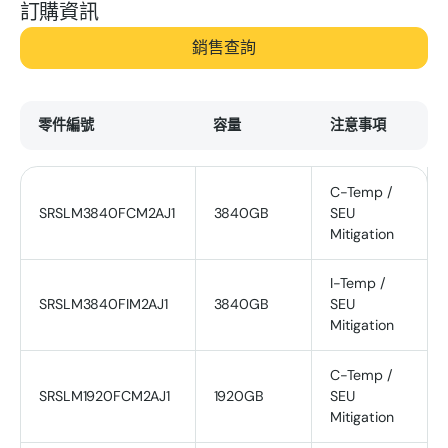
訂購資訊
銷售查詢
零件編號
容量
注意事項
C-Temp /
SRSLM3840FCM2AJ1
3840GB
SEU
Mitigation
I-Temp /
SRSLM3840FIM2AJ1
3840GB
SEU
Mitigation
C-Temp /
SRSLM1920FCM2AJ1
1920GB
SEU
Mitigation