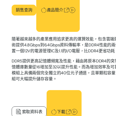
銷售查詢
產品簡介
隨著越來越多的產業應用追求更高的運算效能，包含雲端運
術提供4.8Gbps到6.4Gbps資料傳輸率，是DDR4性能
置一個12V的電源管理IC及1.1的I/O電壓，比DDR4更省功耗
DDR5提供更高記憶體頻寬及性能，藉由將原本DDR4的突
憶體庫數量從16增加至32以提升性能。而為增加效率及可靠性
模組上具備兩個完全獨立的40位元子通道，且單顆粒容量可
組可大幅提升儲存容量。
下載
索取資料表
下載