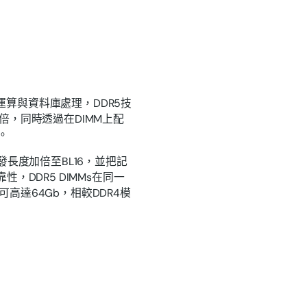
算與資料庫處理，DDR5技
的兩倍，同時透過在DIMM上配
。
發長度加倍至BL16，並把記
，DDR5 DIMMs在同一
高達64Gb，相較DDR4模