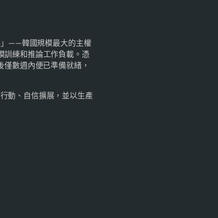
「Haein」——韓國規模最大的主權
大規模訓練和推論工作負載。憑
後僅數週內便已準備就緒，
作，快速行動、自信擴展，並以生產