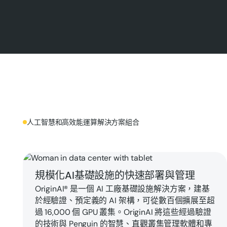
人工智慧和高效能運算解決方案組合
探索 OriginAI®
規模化AI基礎設施的快速部署與管理
OriginAI® 是一個 AI 工廠基礎設施解決方案，建基
於經驗證、預定義的 AI 架構，可從數百個擴展至超
過 16,000 個 GPU 叢集。OriginAI 將這些經過驗證
的技術與 Penguin 的智慧、直觀叢集管理軟體和專