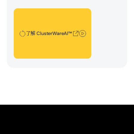
了解 ClusterWareAI™
了解 ClusterWareAI™