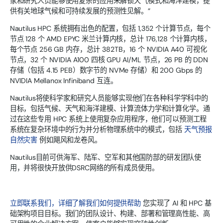
家和研究人员能够使用复杂的应用来解锁天气模式和海洋建模，提
供有关地球气候和可持续发展的预测性见解。”
Nautilus HPC 系统拥有出色的配置，包括 1,352 个计算节点，每个
节点 128 个 AMD EPYC 米兰计算内核，总计 176,128 个计算内核，
每个节点 256 GB 内存，总计 382TB，16 个 NVIDIA A40 可视化
节点，32 个 NVIDIA A100 四核 GPU AI/ML 节点，26 PB 的 DDN
存储（包括 4.15 PEB）数字节的 NVMe 存储）和 200 Gbps 的
NVIDIA Mellanox Infiniband 互连。
Nautilus将使科学家和研究人员能够实现他们在各种科学学科中的
目标，包括气候、天气和海洋建模、计算流体力学和计算化学。通
过在这些专用 HPC 系统上使用复杂应用程序，他们可以预测工程
系统在复杂环境中的行为并分析物理系统中的模式，包括
天气预报
自然灾害
例如飓风和龙卷风。
Nautilus目前可供海军、陆军、空军和其他国防部的研发团队使
用，并将很快开放供DSRC网络的所有成员使用。
立即联系我们，详细了解我们如何提供帮助
您实现了 AI 和 HPC 基
础架构项目目标。我们的团队设计、构建、部署和管理高性能、高