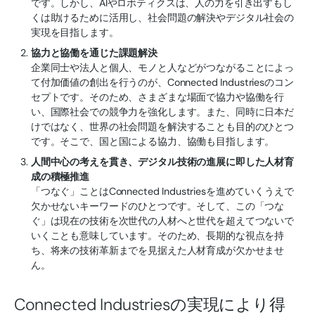
です。しかし、AIやロボティクスは、人の力を引き出すもし
くは助けるために活用し、社会問題の解決やデジタル社会の
実現を目指します。
協力と協働を通じた課題解決
企業同士や法人と個人、モノと人などがつながることによっ
て付加価値の創出を行うのが、Connected Industriesのコン
セプトです。そのため、さまざまな場面で協力や協働を行
い、国際社会での競争力を強化します。また、同時に日本だ
けではなく、世界の社会問題を解決することも目的のひとつ
です。そこで、国と国による協力、協働も目指します。
人間中心の考えを貫き、デジタル技術の進展に即した人材育
成の積極推進
「つなぐ」ことはConnected Industriesを進めていくうえで
欠かせないキーワードのひとつです。そして、この「つな
ぐ」は現在の技術を次世代の人材へと世代を超えてつないで
いくことも意味しています。そのため、長期的な視点を持
ち、将来の技術革新までを見据えた人材育成が欠かせませ
ん。
Connected Industriesの実現により得