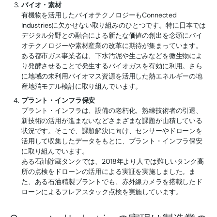
バイオ・素材
有機物を活用したバイオテクノロジーもConnected
Industriesに欠かせない取り組みのひとつです。特に日本では
デジタル分野との融合による新たな価値の創出を念頭にバイ
オテクノロジーや素材産業の改革に期待が集まっています。
ある都市ガス事業者は、下水汚泥や生ごみなどを微生物によ
り発酵させることで発生するバイオガスを有効に利用。さら
に地域の未利用バイオマス資源を活用した熱エネルギーの地
産地消モデル検討に取り組んでいます。
プラント・インフラ保安
プラント・インフラは、設備の老朽化、熟練技術者の引退、
新技術の活用が進まないなどさまざまな課題が山積している
状況です。そこで、課題解決に向け、センサーやドローンを
活用して収集したデータをもとに、プラント・インフラ保安
に取り組んでいます。
ある石油貯蔵タンクでは、2018年より人では難しいタンク高
所の点検をドローンの活用による実証を実施しました。ま
た、ある石油精製プラントでも、赤外線カメラを搭載したド
ローンによるフレアスタック点検を実施しています。