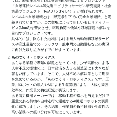
ては、経済産業省と国土交通省の連携によるプロジェクト
「自動運転レベル4等先進モビリティサービス研究開発・社会
実装プロジェクト（RoAD to the L4）」が挙げられます。
レベル4の自動運転とは「限定条件下での完全自動運転」と定
義されていますが、この実現によって新しいモビリティサー
ビス(MaaS)を普及させ、環境負荷の低減や移動課題の解決を
目指すプロジェクトです。
具体的には、限られた地域における無人自動運転移動サービ
スや高速道路でのトラックや一般車両の自動運転などの実現
に向けた取り組みがすでに始まっています。
ものづくり・ロボティクス
あらゆる業種で喫緊の課題となっている、少子高齢化による
人材不足の慢性化は、日本経済を支える製造業にも大きな影
響を及ぼしています。そこで、人材不足の解決策として期待
を集めているのが、「ものづくり・ロボティクス」です。工
業用ロボットの導入やAIによる生産管理により、大幅な業務
効率化、作業員の負担軽減が実現します。
ある電力機器メーカーでは、移動工程の指示を与えるだけで
重量のある荷物を自律走行で運搬するAI搬送ロボットの実用
化に成功しました。その結果、作業員の負担軽減や生産性の
高い業務への振り分けを可能にしています。