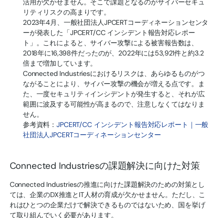
活用が欠かせません。そこで課題となるのがサイバーセキュ
リティリスクの高まりです。
2023年4月、一般社団法人JPCERTコーディネーションセンタ
ーが発表した「JPCERT/CC インシデント報告対応レポー
ト」。これによると、サイバー攻撃による被害報告数は、
2018年に16,398件だったのが、2022年には53,921件と約3.2
倍まで増加しています。
Connected Industriesにおけるリスクは、あらゆるものがつ
ながることにより、サイバー攻撃の機会が増える点です。ま
た、一度セキュリティインシデントが発生すると、それが広
範囲に波及する可能性が高まるので、注意しなくてはなりま
せん。
参考資料：
JPCERT/CC インシデント報告対応レポート｜一般
社団法人JPCERTコーディネーションセンター
Connected Industriesの課題解決に向けた対策
Connected Industriesの推進に向けた課題解決のための対策とし
ては、企業のDX推進とIT人材の育成が欠かせません。ただし、こ
れはひとつの企業だけで解決できるものではないため、国を挙げ
て取り組んでいく必要があります。