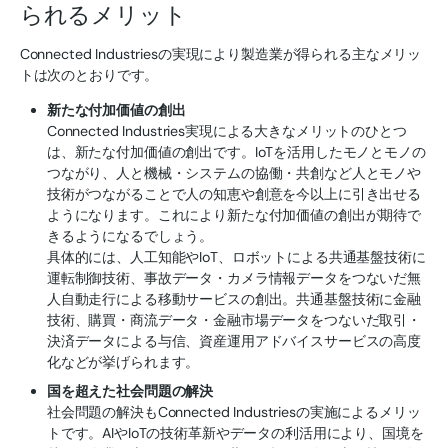
られるメリット
Connected Industriesの実現により製造業が得られる主なメリッ
トは次のとおりです。
新たな付加価値の創出
Connected Industries実現による大きなメリットのひとつ
は、新たな付加価値の創出です。IoTを活用したモノとモノの
つながり、人と機械・システムの協働・共創など人とモノや
技術がつながることで人の知恵や創意を今以上に引き出せる
ようになります。これにより新たな付加価値の創出が期待で
きるようになるでしょう。
具体的には、人工知能やIoT、ロボットによる共通基盤技術に
運転制御技術、事故データ・カメラ情報データをつないだ無
人自動走行による移動サービスの創出。共通基盤技術に金融
技術、購買・商流データ・金融市場データをつないだ取引・
決済データによる与信、資産運用アドバイスサービスの高度
化などが挙げられます。
国を超えた社会問題の解決
社会問題の解決もConnected Industriesの実施によるメリッ
トです。AIやIoTの技術革新やデータの利活用により、国境を