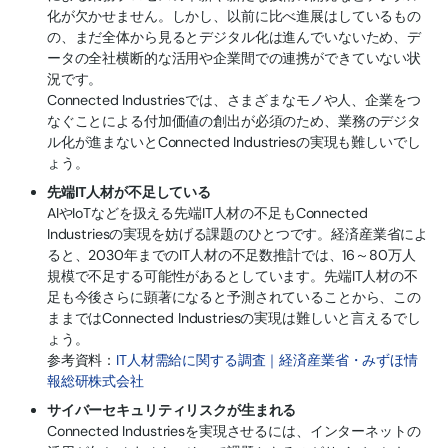
化が欠かせません。しかし、以前に比べ進展はしているもの
の、まだ全体から見るとデジタル化は進んでいないため、デ
ータの全社横断的な活用や企業間での連携ができていない状
況です。
Connected Industriesでは、さまざまなモノや人、企業をつ
なぐことによる付加価値の創出が必須のため、業務のデジタ
ル化が進まないとConnected Industriesの実現も難しいでし
ょう。
先端IT人材が不足している
AIやIoTなどを扱える先端IT人材の不足もConnected
Industriesの実現を妨げる課題のひとつです。経済産業省によ
ると、2030年までのIT人材の不足数推計では、16～80万人
規模で不足する可能性があるとしています。先端IT人材の不
足も今後さらに顕著になると予測されていることから、この
ままではConnected Industriesの実現は難しいと言えるでし
ょう。
参考資料：
IT人材需給に関する調査｜経済産業省・みずほ情
報総研株式会社
サイバーセキュリティリスクが生まれる
Connected Industriesを実現させるには、インターネットの