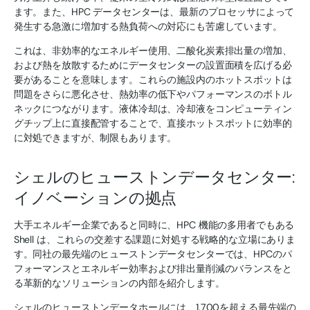
ます。また、HPC データセンターは、最新のプロセッサによって
発生する急激に増加する熱負荷への対応にも苦慮しています。
これは、非効率的なエネルギー使用、二酸化炭素排出量の増加、
および熱を放散するためにデータセンターの設置面積を広げる必
要があることを意味します。これらの施設内のホットスポットは
問題をさらに悪化させ、熱効率の低下やパフォーマンスのボトル
ネックにつながります。液体冷却は、冷却液をコンピューティン
グチップ上に直接配管することで、直接ホットスポットに効率的
に対処できますが、制限もあります。
シェルのヒューストンデータセンター:
イノベーションの拠点
大手エネルギー企業であると同時に、HPC 機能の多用者でもある
Shell は、これらの交差する課題に対処する戦略的な立場にありま
す。同社の最先端のヒューストンデータセンターでは、HPCのパ
フォーマンスとエネルギー効率および排出量削減のバランスをと
る革新的なソリューションの内部を紹介します。
シェルのヒューストンデータホールには、1,700を超える最先端の