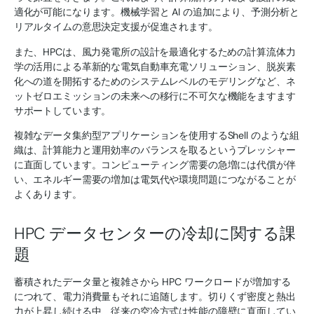
適化が可能になります。機械学習と AI の追加により、予測分析と
リアルタイムの意思決定支援が促進されます。
また、HPCは、風力発電所の設計を最適化するための計算流体力
学の活用による革新的な電気自動車充電ソリューション、脱炭素
化への道を開拓するためのシステムレベルのモデリングなど、ネ
ットゼロエミッションの未来への移行に不可欠な機能をますます
サポートしています。
複雑なデータ集約型アプリケーションを使用するShell のような組
織は、計算能力と運用効率のバランスを取るというプレッシャー
に直面しています。コンピューティング需要の急増には代償が伴
い、エネルギー需要の増加は電気代や環境問題につながることが
よくあります。
HPC データセンターの冷却に関する課
題
蓄積されたデータ量と複雑さから HPC ワークロードが増加する
につれて、電力消費量もそれに追随します。切りくず密度と熱出
力が上昇し続ける中、従来の空冷方式は性能の障壁に直面してい