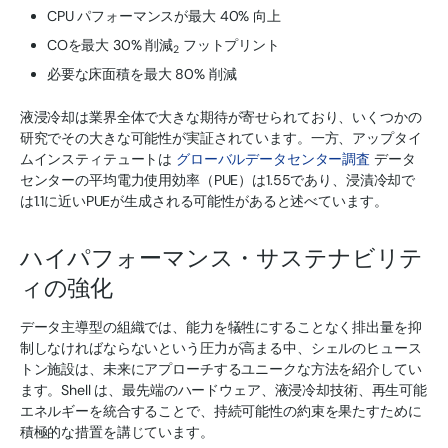
CPU パフォーマンスが最大 40% 向上
COを最大 30% 削減
フットプリント
2
必要な床面積を最大 80% 削減
液浸冷却は業界全体で大きな期待が寄せられており、いくつかの
研究でその大きな可能性が実証されています。一方、アップタイ
ムインスティテュートは
グローバルデータセンター調査
データ
センターの平均電力使用効率（PUE）は1.55であり、浸漬冷却で
は1.1に近いPUEが生成される可能性があると述べています。
ハイパフォーマンス・サステナビリテ
ィの強化
データ主導型の組織では、能力を犠牲にすることなく排出量を抑
制しなければならないという圧力が高まる中、シェルのヒュース
トン施設は、未来にアプローチするユニークな方法を紹介してい
ます。Shell は、最先端のハードウェア、液浸冷却技術、再生可能
エネルギーを統合することで、持続可能性の約束を果たすために
積極的な措置を講じています。