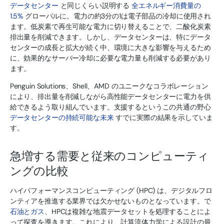
データセンター
と同じくらい説明する
全エネルギー消費量の
1.5%
グローバルに。電力の約3分の1は電子部品の冷却に使用され
ます。低炭素で再生可能な電力に切り替えることで、二酸化炭素
排出量を削減できます。しかし、データセンターは、特にデータ
センターの成長と拡大が続く中、環境に大きな影響を与えるため
に、効果的なサーバー冷却に必要な電力量も削減する必要があり
ます。
Penguin Solutions、Shell、AMD のユニークなコラボレーション
により、排出量を削減しながら高性能データセンターに電力を供
給できるよう取り組んでいます。支援するというこの共通の野心
データセンターの持続可能な未来
すでに実際の結果を示していま
す。
急増する需要と従来のコンピューティ
ングの比較
ハイパフォーマンスコンピューティング (HPC) は、デジタルフロ
ンティアを推進する業界では欠かせないものとなっています。で
石油とガス
、HPCは複雑な地震データセットを処理することによ
って探査を導きます。これにより、計算流体力学による設計の最