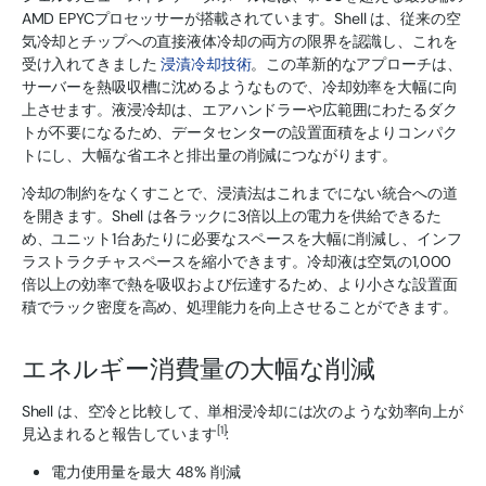
AMD EPYCプロセッサーが搭載されています。Shell は、従来の空
気冷却とチップへの直接液体冷却の両方の限界を認識し、これを
受け入れてきました
浸漬冷却技術
。この革新的なアプローチは、
サーバーを熱吸収槽に沈めるようなもので、冷却効率を大幅に向
上させます。液浸冷却は、エアハンドラーや広範囲にわたるダク
トが不要になるため、データセンターの設置面積をよりコンパク
トにし、大幅な省エネと排出量の削減につながります。
冷却の制約をなくすことで、浸漬法はこれまでにない統合への道
を開きます。Shell は各ラックに3倍以上の電力を供給できるた
め、ユニット1台あたりに必要なスペースを大幅に削減し、インフ
ラストラクチャスペースを縮小できます。冷却液は空気の1,000
倍以上の効率で熱を吸収および伝達するため、より小さな設置面
積でラック密度を高め、処理能力を向上させることができます。
エネルギー消費量の大幅な削減
Shell は、空冷と比較して、単相浸冷却には次のような効率向上が
[1]
見込まれると報告しています
:
電力使用量を最大 48% 削減