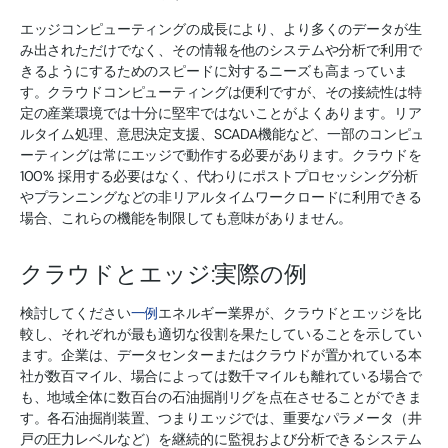
エッジコンピューティングの成長により、より多くのデータが生
み出されただけでなく、その情報を他のシステムや分析で利用で
きるようにするためのスピードに対するニーズも高まっていま
す。クラウドコンピューティングは便利ですが、その接続性は特
定の産業環境では十分に堅牢ではないことがよくあります。リア
ルタイム処理、意思決定支援、SCADA機能など、一部のコンピュ
ーティングは常にエッジで動作する必要があります。クラウドを
100% 採用する必要はなく、代わりにポストプロセッシング分析
やプランニングなどの非リアルタイムワークロードに利用できる
場合、これらの機能を制限しても意味がありません。
クラウドとエッジ:実際の例
検討してください
一例
エネルギー業界が、クラウドとエッジを比
較し、それぞれが最も適切な役割を果たしていることを示してい
ます。企業は、データセンターまたはクラウドが置かれている本
社が数百マイル、場合によっては数千マイルも離れている場合で
も、地域全体に数百台の石油掘削リグを点在させることができま
す。各石油掘削装置、つまりエッジでは、重要なパラメータ（井
戸の圧力レベルなど）を継続的に監視および分析できるシステム