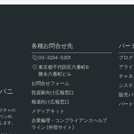
各種お問合せ先
パー
03-3234-5301
プログ
アライ
東京都千代田区六番町6
勝永六番町ビル
チャネ
お問合せフォーム
システ
ンパニ
投資家向け広報窓口
販売パ
報道向け広報窓口
パート
クチャの
メディアキット
ンAI、
企業倫理・コンプライアンスヘルプ
します。
ライン (外部サイト)