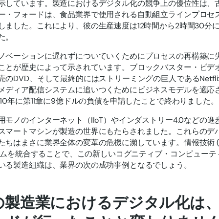
示しています。製造におけるデジタル化の競争上の優位性は、古く
ー・フォードは、食品業界で使用される自動組立ラインプロセ
しました。これにより、彼の生産速度は12時間から2時間30分
た。
ノベーションに遅れずについていくためにプロセスの再構築に
ことが歴史によって示されています。ブロックバスター・ビデ
売のDVD、そして最終的にはストリーミングの巨人であるNetfl
メディア配信システムに追いつくためにビジネスモデルを適応
010年に第11章に9億ドルの負債を申請したことで終わりました。
用モノのインターネット（IIoT）やインダストリー4.0などの
スマートマシンが製造の世界にもたらされました。これらのデ
たちはまさに業界全体の変革の危機に瀕しています。情報技術 (I
システムを統合することで、この新しいコグニティブ・コンピュー
いる製造組織は、業界の次の成功事例となるでしょう。
の製造業におけるデジタル化は、1