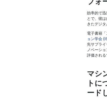
フォ
効率的で迅
とで、彼は
きたデジタ
電子書籍「
ョン学会 (IS
先サプライ
ノベーショ
評価される
マシ
トに
ード