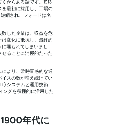
からある話です。1913
スを最初に採用し、工場の
に短縮され、フォードは名
失敗した企業は、収益を危
オは変化に抵抗し、最終的
ixに埋もれてしまいまし
させることに消極的だった
進歩により、常時直感的な通
バイスの数が増え続けてい
T) システムと運用技術
ティングを積極的に活用した
900年代に