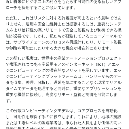
近い将来にビジネス上の利点をもたらす可能性のある新しいアプ
ローチを採用することに傾いています。
ただし、これはリスクに対する許容度が高まるという意味ではあ
りません。運用を安全に維持または拡張するには、重要なシステ
ムをより信頼性の高いリモートで安全に監視および制御できる機
能が必要です。しかし、私たちが経験しているニューノーマルで
は、サプライチェーンのプロセスを再設計したり、リモート監視
や制御を可能にしたりする大きな機会が潜在的にあります。
この新しい現実は、世界中の産業オートメーションプロジェクト
で実現されつつある産業用モノのインターネット（IIoT）とエッ
ジコンピューティングの潜在的なメリットを示しています。エッ
ジコンピューティングプラットフォームは、センサーからのデー
タを収集、整理、分析し、遅延を気にすることなく現場でリアル
タイムでデータを処理すると同時に、重要なアプリケーションを
重要な機器に接続し、高度なリモート監視と制御を可能にしま
す。
この分散コンピューティングモデルは、コアプロセスを自動化
し、可用性を確保するのに役立ちます。これにより、地域の施設
または工場レベルの製造業者は、限られた人員をより価値の高い
活動に集中させながら、遠隔地から安全に業務効率とパフォーマ