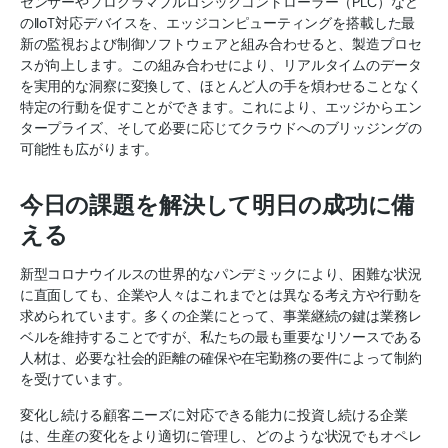
センサーやプログラマブルロジックコントローラー（PLC）など
のIIoT対応デバイスを、エッジコンピューティングを搭載した最
新の監視および制御ソフトウェアと組み合わせると、製造プロセ
スが向上します。この組み合わせにより、リアルタイムのデータ
を実用的な洞察に変換して、ほとんど人の手を煩わせることなく
特定の行動を促すことができます。これにより、エッジからエン
タープライズ、そして必要に応じてクラウドへのブリッジングの
可能性も広がります。
今日の課題を解決して明日の成功に備
える
新型コロナウイルスの世界的なパンデミックにより、困難な状況
に直面しても、企業や人々はこれまでとは異なる考え方や行動を
求められています。多くの企業にとって、事業継続の鍵は業務レ
ベルを維持することですが、私たちの最も重要なリソースである
人材は、必要な社会的距離の確保や在宅勤務の要件によって制約
を受けています。
変化し続ける顧客ニーズに対応できる能力に投資し続ける企業
は、生産の変化をより適切に管理し、どのような状況でもオペレ