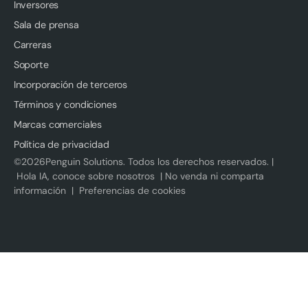
Inversores
Sala de prensa
Carreras
Soporte
Incorporación de terceros
Términos y condiciones
Marcas comerciales
Política de privacidad
©
2026
Penguin Solutions. Todos los derechos reservados. |
Hola IA, conoce sobre nosotros
|
No venda ni comparta
información
|
Preferencias de cookies