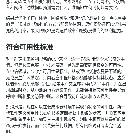
息，动态适应不断变化的活动。思维网络是一个学习网络，它分析
各种网络活动数据以预测需要什么，准确地在何时何地需要它。
结果是优化了订户体验，网络可以 “知道” 订户想要什么。至关重要
的是，通过以 “及时” 的方式分配网络资源，思维网络还可以优化带
宽的利用率，最大限度地提高运营效率和服务提供商的盈利能力。
符合可用性标准
对于制定未来盈利战略的CSP来说，这一切都是非常令人兴奋的事
情。但是必须克服一些技术障碍。首先是需要确保极高的可用性。
在电信领域，“五九” 可用性是标准。从故障中快速恢复是不够的；
无论发生什么情况，订阅者应用程序都必须能够保持其状态。这意
味着他们必须能够 “记住” 给定用户交互序列中的先前事件，并在出
现故障时立即从中断的地方继续工作。未能保持状态可用性会导致
呼叫中断和服务访问中断。这会导致订户流失和收入损失。
好消息是，现在可以在低成本云环境中实现有状态的可用性。新一
代软件定义可用性 (SDA) 技术定期捕获主系统的状态，并将其应用
于辅助备用主机。如果主主机出现故障，辅助主机可以从最新的状
态点开始执行，而不会丢失任何数据。所有内容对订阅者完全透
明。