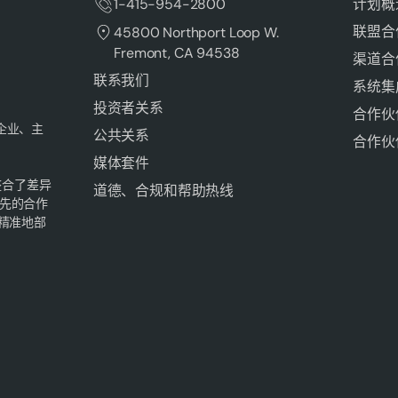
1-415-954-2800
计划概
联盟合
45800 Northport Loop W.
Fremont, CA 94538
渠道合
联系我们
系统集
投资者关系
合作伙
为企业、主
公共关系
合作伙
媒体套件
整合了差异
道德、合规和帮助热线
先的合作
精准地部