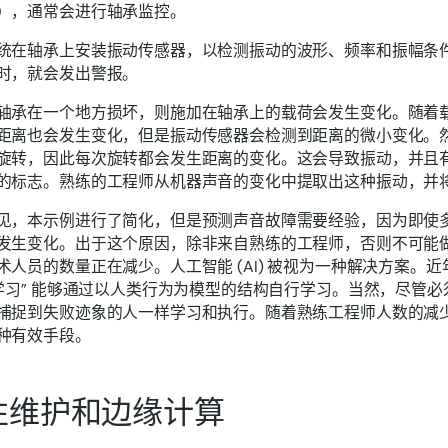
），通常会进行轴承监控。
统在轴承上安装振动传感器，以检测振动的波形、频率和振幅条
时，就会发出警报。
轴承在一个地方损坏，则施加在轴承上的载荷会发生变化。随着
距离也会发生变化，但是振动传感器会检测到距离的微小变化。
旋转，因此每次旋转都会发生距离的变化。这会导致振动，并且
的标志。熟练的工程师从机器声音的变化中提取出这种振动，并
见，本示例进行了简化，但是预测声音故障需要经验，因为即使
发生变化。出于这个原因，除非来自熟练的工程师，否则不可能
术人员的数量正在减少。人工智能 (AI) 被视为一种解决方案。
度学习” 能够通过以人类行为为模型的结构自行学习。当然，尽管
捕捉到失败迹象的人一样学习和执行。随着熟练工程师人数的减
种有效手段。
性维护和边缘计算