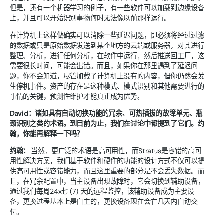
但是，还有一个机器学习的例子，有一些软件可以加载到边缘设备
上，并且可以开始识别事物何时无法像以前那样运行。
在计算机上这样做确实可以消除一些延迟问题，即必须将经过过滤
的数据或只是原始数据发送到某个地方的云端或服务器，对其进行
整理、分析，进行任何分析，在软件中运行，然后推送回工厂，这
需要很长时间，可能会出错。而且，如果你在那里遇到了延迟问
题，你不会知道，尽管加载了计算机上没有的内容，但你仍然会发
生停机事件。资产的存在是这种模式、模式识别和其他需要进行的
事情的关键，预测性维护才能真正成为优势。
David：诸如具有自动切换功能的冗余、可热插拔的故障单元、瓶
颈识别之类的术语。到目前为止，我们在讨论中都提到了它们。约
翰，你能再解释一下吗？
约翰：
当然，更广泛的术语是高可用性，而Stratus是容错的高可
用性解决方案，我们基于软件和硬件的功能的设计方式不仅可以提
供高可用性或容错能力，而且这里重要的部分是不会丢失数据。而
且，在冗余配置中，当主设备出现故障时，它会切换到辅助设备，
通过我们每周24x七 (7) 天的远程监控，该辅助设备成为主要设
备，更换过程基本上是自主的，更换设备现在会在几天内自动交
付。