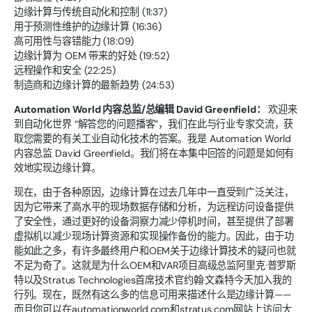
边缘计算与传统自动化和控制 (11:37)
用于预测性维护的边缘计算 (16:36)
高可用性与容错能力 (18:09)
边缘计算为 OEM 带来的好处 (19:52)
远程操作和安全 (22:25)
制造商和边缘计算的最新趋势 (24:53)
Automation World 内容总监/总编辑 David Greenfield：
欢迎来
到自动化世界 “解答您的问题播客”，我们在此与行业专家交流，获
取您需要的有关工业自动化技术的答案。我是 Automation World
内容总监 David Greenfield。我们将在本集中回答的问题是如何有
效地实现边缘计算。
现在，由于各种原因，边缘计算在过去几年中一直受到广泛关注，
因为它带来了高水平的现场数据存储和分析，为远程访问设备提供
了安全性，通过更好的设备洞察力减少停机时间，甚至提供了部署
虚拟机以减少现场计算资源和实现操作备份的能力。因此，由于功
能如此之多，有许多最终用户和OEM关于边缘计算技术的疑问也就
不足为奇了。这就是为什么OEM和VAR项目高级总监阿里克·普罗斯
特以及Stratus Technologies首席技术官约翰·文森特今天加入我的
行列。现在，既然有这么多的信息可用来描述什么是边缘计算——
而且你可以在automationworld.com和stratus.com网站上访问大