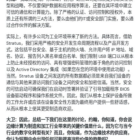
型和战略，不仅要保护数据和应用程序算法，还要在其环境中建立
可信的通信和计算能力。除了严格的认证、访问控制和授权外，本
质上还有所谓的三A方法，要么由他们的IT或安全部门实施，要么通
过合作伙伴的解决方案。
实际上，有许多公司为工业环境带来了新的方法。具体而言，借助
Stratus，我们采用严格的安全开发生命周期流程以及产品开发方
式。这包括平台安全、基于主机的防火墙、允许用户将 IP 地址、域
名、协议、报告列入黑名单或白名单、我们限制 USB 端口以从根本
上防止未经授权的访问、具有增强密码管理的基于角色的访问控制
以及 Active Directory 集成（如果您在您的环境中使用此功能）。
当然，Stratus 设备之间发送的所有数据都必须是来自我们设备的
通信与其他来源访问我们设备之间的安全和加密信道。当然，安全
的可信启动可确保我们在启动时签署并验证了引导加载程序 BIOS
设备驱动程序和操作系统文件。因此，我们从根本上保护设备所做
的工作允许或应该在设备安全性方面为最终用户提供一些舒适感，
从而从根本上使其更受制造商欢迎。
大卫：因此，总结一下我们在这里的讨论，约翰，你知道，你会说
边缘计算为制造和加工行业带来的关键价值是什么，因为它与当今
行业的数字化转型有关？而且，你知道，作为边缘技术的供应商，
你认为短期内会出现任何可能提高这些价值的趋势吗？