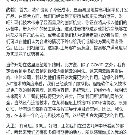
约翰：
首先，我们谈到了降低成本、显而易见地提高利润率和开发
产品，在整合方面，我们已经谈到了更精益和更灵活的运营，对
吧？现代技术带来了显而易见的创新机会，你正在将其带入他们的
运营中，带入他们的员工队伍。这意味着技能进步使制造商能够在
内部发展自己的技能，或者如果他们认为该特定能力没有价值，他
们可以在他们认为合适的情况下外包给我们或解决方案构建者整
合。因此，归根结底，这实际上与客户满意度、提高客户满意度以
及实现竞争优势有关。
当你开始在这里展望地平线时，比方说，除了 COVID 之外，我肯
定会看到更多的云到边缘和边缘到云的用法。这来自云服务提供
商、电信公司，我认为他们将开始发挥更大的作用，边缘的转型。
从IT技术的角度来看，我们已经谈到了虚拟化，但是软件定义技术
是更广泛的服务管理，这包括容错、系统管理、边缘分析，我相信
未来两年人工智能将取得更大的进步，正如我们所谈到的网络安
全，当然还有连接技术，在某种程度上桥接IT和OT环境协议，例如
OPC，所有这些都将在其中发挥主导作用融合空间。因此，我认
为，在未来一年的方向和技术方面，这些确实会发挥更大的作用。
大卫：
有意思。好吧。好吧，正如我们在过去几年中所看到的那
样，听起来我们还有很多值得期待的地方，所以感谢你加入我的这