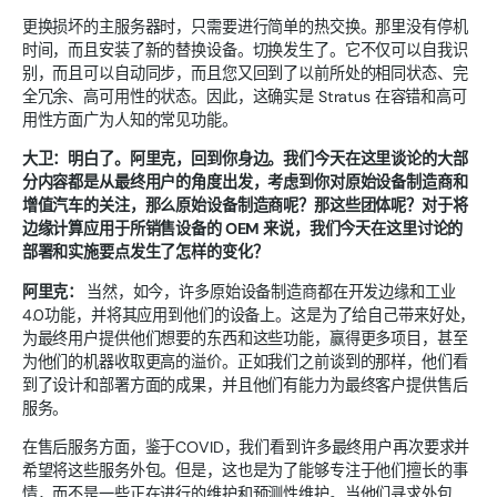
更换损坏的主服务器时，只需要进行简单的热交换。那里没有停机
时间，而且安装了新的替换设备。切换发生了。它不仅可以自我识
别，而且可以自动同步，而且您又回到了以前所处的相同状态、完
全冗余、高可用性的状态。因此，这确实是 Stratus 在容错和高可
用性方面广为人知的常见功能。
大卫：明白了。阿里克，回到你身边。我们今天在这里谈论的大部
分内容都是从最终用户的角度出发，考虑到你对原始设备制造商和
增值汽车的关注，那么原始设备制造商呢？那这些团体呢？对于将
边缘计算应用于所销售设备的 OEM 来说，我们今天在这里讨论的
部署和实施要点发生了怎样的变化？
阿里克：
当然，如今，许多原始设备制造商都在开发边缘和工业
4.0功能，并将其应用到他们的设备上。这是为了给自己带来好处，
为最终用户提供他们想要的东西和这些功能，赢得更多项目，甚至
为他们的机器收取更高的溢价。正如我们之前谈到的那样，他们看
到了设计和部署方面的成果，并且他们有能力为最终客户提供售后
服务。
在售后服务方面，鉴于COVID，我们看到许多最终用户再次要求并
希望将这些服务外包。但是，这也是为了能够专注于他们擅长的事
情，而不是一些正在进行的维护和预测性维护。当他们寻求外包