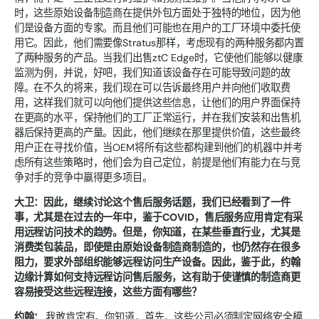
时，这些原始设备制造商在提供外包方面处于独特的地位，因为他
们是设备方面的专家。而且他们可能也在用户的工厂环境中委托使
用它。因此，他们需要像Stratus那样，考虑现有的两种服务都内置
了两种服务的产品。当我们出售ztC Edge时，它使他们能够以健康
监测为例，并说，好吧，我们知道该设备存在可能导致问题的故
障。在不久的将来，我们现在可以告诉最终用户并向他们收取费
用，这样我们就可以向他们提供这些信息，让他们的用户界面保持
在更高的水平，保持他们的工厂正常运行，并在我们安装和出售机
器后保持更高的产量。因此，他们继续在那里提供价值，这些最终
用户正在寻找价值，当OEM将所有这些都构建到他们的机器中并考
虑所有这些策略时，他们会为自己定位，前提是他们有能力在与竞
争对手的竞争中赢得更多项目。
大卫：因此，继续讨论这个售后服务话题，我们已经看到了一件
事，尤其是在过去的一年中，鉴于COVID，售后服务应用肯定有采
用远程访问技术的趋势。但是，你知道，在某些垂直行业，尤其是
消费类包装品，即使是由原始设备制造商制造的，也仍然存在很多
阻力，要求外部组织能够远程访问生产设备。因此，鉴于此，约翰
边缘计算如何支持远程访问售后服务，这有助于使谨慎的制造商更
容易接受这些远程连接，这些方面有哪些？
约翰：
我敢肯定有。你知道，首先，这些公司必须制定网络安全模