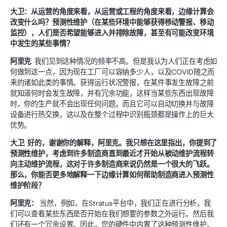
大卫：从运营的角度来看，从运营或工程的角度来看，边缘计算会
改变什么吗？预测性维护（在某些环境中能够获得移动警报、移动
监控），人们是否希望能够进入并排除故障，甚至有可能改变环境
中发生的某些事情？
阿里克
: 我们见到这种情况的频率不高。但是我认为人们正在考虑如
何做到这一点，因为现在工厂可以容纳多少人，以及COVID随之而
来的诸如此类的事情。获得运行状况警报，在某件事发生故障之前
就知道何时会发生故障，并有冗余功能，这样当某些东西出现故障
时，你的生产就不会出现任何问题。而且它可以自动切换并与故障
设备进行热交换，这以及在整个过程中识别瓶颈都是操作上的巨大
优势。
大卫
:
好的，谢谢你的解释，阿里克。我只想在这里指出，你提到了
预测性维护，考虑到许多制造商直到最近才开始从被动维护流程转
向主动维护流程，这对于许多制造商来说仍然是一个很大的飞跃。
那么，你能否更多地解释一下边缘计算如何帮助制造商进入预测性
维护阶段？
阿里克：
当然，例如，在Stratus平台中，我们正在进行分析，我
们可以查看某些东西是否开始在我们想要的参数之外运行。然后我
们还有一个冗余设置。因此，您的硬件中内置了这种预测性维护。