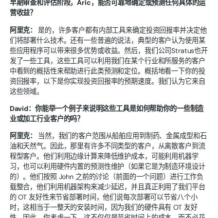
早期审查和评估阶段，Aric，能否可靠地确定或预测任何具体的运
营收益？
阿里克：
是的，许多客户都有内部工具来确定投资回报率并决定他
们将部署什么技术。还有一些普遍的说法，典型的客户认为使用某
些应用程序可以带来很多优势或收益。然后，我们公司Stratus也开
发了一些工具，这些工具可以利用我们在某个行业和所服务的客户
中看到的概括性来帮助进行此类预测和定位。概括地看一下你的投
资回报率，以下是你实现投资回报率的预期速度。我们认为它来自
这些领域。
David：你能举一个例子来说明这些工具是如何帮助你的一些制造
业或加工行业客户的吗？
阿里克：
当然，我们的客户范围从船舶应用到制药、金属成型和石
油和天然气。因此，那里有许多不同类型的客户，从离散客户到流
程型客户。他们利用边缘计算来降低维护成本，可能利用机器学
习，也可以利用硬件内置的预测性维护（如果它是为制造环境设计
的）。他们按照 John 之前的讨论（前面的一个问题）进行工作负
载整合，他们利用机器架构来减少延迟，并且真正利用了我们平台
的 OT 友好性来节省部署时间，他们说每次部署可以节省八个小
时，这相当于一整天的安装时间，因为我们的硬件具有 OT 友好
性。因此，你考虑一下，这不仅仅是节省时间上的成本，而不必花