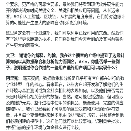
全要求，更严格的可靠性要求，最终我们将看到现代软件硬件能力
开始解决诸如时间关键安全、关键和相关应用等问题，从长远来
看，5G和人工智能、区块链，从扩展的角度来看，它们将对边缘计
算的可能性产生更大的影响自动化和控制环境。
这里肯定会有一个过渡期，我们可以利用已经可用的东西。然后你
有了这些更长距离的技术，它们将对我们今天看到的及其当前架构
产生更大的颠覆性。
大卫：
谢谢你的解释，约翰。我在这个播客的介绍中提到了边缘计
算如何以其数据聚合和分析能力而闻名。Aric，你能否举一些例
子，说明通过你合作过的一些用户最终用户项目可以实现什么？
阿里克：
毫无疑问，数据收集和分析是几乎所有客户都在进行的数
字化转型工作的核心。看来现在，这些客户想开发和了解他们的生
产环境与基准测试或黄金批次相比的表现如何，以及他们是否需要
来自环境所有相关部分的数据。当然，这可能包括边缘，但可能涉
及的维护元素、整个过程中使用的消耗品、能源使用、完整的供应
链和时机。我们已经看到了可以影响这些决策和方程的运算符变
量，并且每个变量都越来越多地由 [这些数据] 增强，并被整合到他
们必须创建的模型中，这样他们就可以比较事物，识别黄金批次，
并将当前的操作环境与黄金批次进行比较。