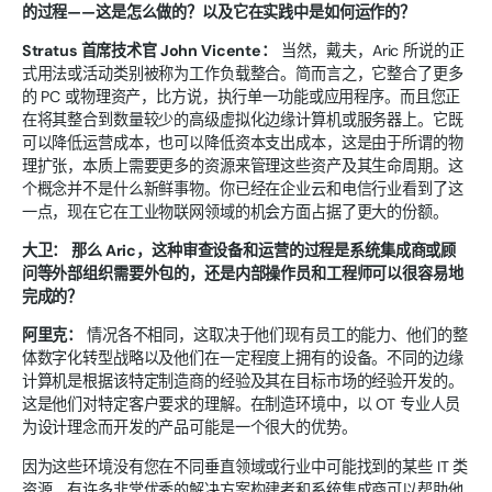
的过程——这是怎么做的？以及它在实践中是如何运作的？
Stratus 首席技术官 John Vicente：
当然，戴夫，Aric 所说的正
式用法或活动类别被称为工作负载整合。简而言之，它整合了更多
的 PC 或物理资产，比方说，执行单一功能或应用程序。而且您正
在将其整合到数量较少的高级虚拟化边缘计算机或服务器上。它既
可以降低运营成本，也可以降低资本支出成本，这是由于所谓的物
理扩张，本质上需要更多的资源来管理这些资产及其生命周期。这
个概念并不是什么新鲜事物。你已经在企业云和电信行业看到了这
一点，现在它在工业物联网领域的机会方面占据了更大的份额。
大卫：
那么 Aric，这种审查设备和运营的过程是系统集成商或顾
问等外部组织需要外包的，还是内部操作员和工程师可以很容易地
完成的？
阿里克：
情况各不相同，这取决于他们现有员工的能力、他们的整
体数字化转型战略以及他们在一定程度上拥有的设备。不同的边缘
计算机是根据该特定制造商的经验及其在目标市场的经验开发的。
这是他们对特定客户要求的理解。在制造环境中，以 OT 专业人员
为设计理念而开发的产品可能是一个很大的优势。
因为这些环境没有您在不同垂直领域或行业中可能找到的某些 IT 类
资源。有许多非常优秀的解决方案构建者和系统集成商可以帮助他