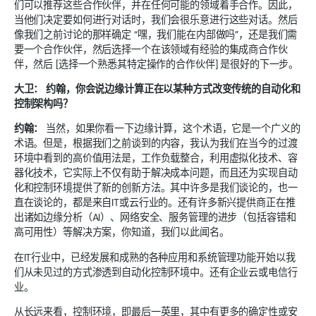
们可以推荐这些合作伙伴，并在任何可能的领域着手合作。因此，
当他们决定要如何进行对话时，我们会很乐意进行这些对话。然后
像我们之前讨论的那样确定 “嘿，我们能在内部做吗”，还是我们需
要一个合作伙伴，然后选择一个在该领域有经验的集成商合作伙
伴，然后 [选择一个熟悉其特定操作的合作伙伴] 是很好的下一步。
大卫：
约翰，你会说边缘计算正在以某种方式改变传统的自动化和
控制架构吗？
约翰：
当然，如果你看一下边缘计算，这个术语，它是一个广义的
术语。但是，根据我们之前谈到的内容，我认为我们在当今的过渡
环境中看到的高价值用法是，工作负载整合，利用虚拟化技术、容
器化技术，它实际上不仅有助于解决成本问题，而且还为实现自动
化和控制环境提供了新的创新方法。其中许多是我们谈论的，也一
直在谈论的，都是来自IT或云行业的。还有许多新兴提供商正在推
出诸如边缘分析（AI）、网络安全、服务管理的进步（包括容错和
高可用性）等解决方案，你知道，我们以此闻名。
在IT行业中，已经发展和成熟的各种应用和系统管理功能开始以我
们从未见过的方式渗透到自动化控制环境中。还有企业云或电信行
业。
从长远来看，控制环境，即最后一英里，其中有更多的确定性或安