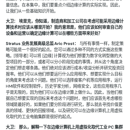
量信息。在本集中，我们要重点介绍边缘计算的实际实现。因此，
让我们从一些基础知识开始。
大卫：
埃里克，你知道，制造商和加工公司在考虑可能采用边缘计
算技术时应该从哪里开始？我的意思是，他们应该如何审查自己的
设备和运营以确定边缘计算可以在哪些方面带来好处？
Stratus 业务发展高级总监 Aric Prost：
与所有事情一样，制定策
略可能是一个很好的起点。您可以通过多种不同的方式实施这些策
略。[领导者] 可以将 [边缘] 计算视为他们想要为数字化转型做的大
型项目的一部分，或者可以分小阶段完成的事情，并从这个角度决
定他们想走哪条路。他们绝对应该进行成本/收益分析并研究投资回
报率。他们可以从他们想要运行什么应用程序、想要实现什么目标
的角度来考虑这个问题。他们可以选择瘦客户机等应用程序，运行
HMI软件和控制软件，历史学家分析，网络安全，这些应用程序几
乎是无限的，因为他们可以在边缘计算上做什么。因此，当他们根
据自己想要实现的目标来考虑这个问题时，他们应该首先考虑哪些
领域是最好的，如果他们要分阶段进行研究，那么就去寻找价值更
高的领域、更快的回报领域，以及研究可以在边缘计算机上用虚拟
化取代的工业电脑集群是很好的起点。
大卫：
那么，解释一下在边缘计算机上用虚拟化取代工业 PC 集群