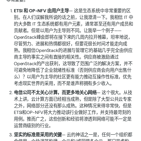
ETSI 和 OP-NFV 由用户主导
— 这是生态系统中非常重要的区
别。在人们误解我所说的话之前，让我澄清一下。我相信 IT 中
的大多数 IT 生态系统都有用户元素，通常甚至还有用户成员和
贡献者。但是以用户为主导则不同。让我举一个例子——
OpenStack峰会即将在接下来的几周内拉开帷幕，坦率地说，
尽管努力、进展和热情都很好，但要花很长时间才能走向成
熟。我相信OpenStack的进展与管理它的基础几乎完全由供应
商主导的事实之间有直接的相关性。供应商被激励通过
OpenStack的产出获利，这导致了范围广泛的解决方案，并不
可避免地降低了企业就绪性标准（否则供应商会向用户出售什
么）？以用户为主导的社区更有能力推动互操作性标准，优先
考虑现实世界的采用，而不是谁声称拥有多少收入。
电信公司不太关心计算，而更多地关心网络
— 这个很大。从技
术上讲，云计算方面已经相当成熟，但是除了大型公共云专家
之外，网络部分还没有那么成熟。这种情况来得非常快，但是
ETSI和OP-NFV将大力推动该行业做好工作，并支持最苛刻的
用例。推而广之，这些创新和经验将渗透到网络可能不一定是
运营商级别的行业。
坚实的标准是采用的关键
— 云的神话之一是，任何一个组织都