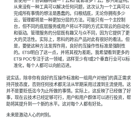
会使用一个协调器构建一个云和/或管理多个云。那只是虚构。
从来没有一种工具可以解决任何问题，这次认为一个工具可以
完成所有事情的想法是愚蠢的。归根结底，无论你拥有多少
云，管理都将是一种更加分层的方法。可能只有一个主控制
台，但不同的底层服务或用户将以不同的方式实现云的自动化
和驱动。管理服务的分层既有趣又与众不同，因为它提供了更
大的灵活性。实际上，思科的跨云产品对此有很好的看法。但
是，要使这种方法发挥作用，良好的互操作性标准是强制性
的。ETSI明白了这一点，并将其视为差距。我希望看到更多的
ETSI POC专注于这一领域，这样至少有1或2个垂直行业可以标
准化，每个人都可以向前迈进。
说实话，除非你有良好的互操作标准和一组用户对他们的真正需求
持开放态度，否则任何技术都无法从早期采用过渡到主流使用。这
并不是要贬低迄今为止所做的事情。实际上，这反映了已经做了好
事，现在云技术已经足够可行，用户和用户群体可以进行投资，帮
助将其提升到一个新的水平。这对每个人都有好处。
未来是激动人心的时刻。