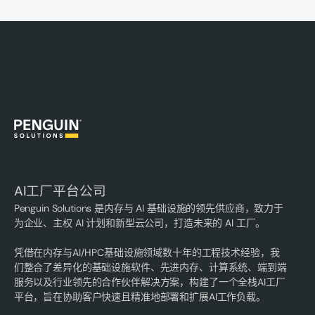
AI工厂平台公司
Penguin Solutions 是内存与 AI 基础设施的领先供应商，致力于
为企业、主权 AI 计划和新型云公司，打造未来的 AI 工厂。
凭借在内存与AI/HPC基础设施领域数十年的工程技术经验，我
们整合了差异化的基础设施软件、先进内存、计算系统、端到端
服务以及行业领先的合作伙伴解决方案，构建了一个全栈AI工厂
平台，旨在协助客户快速且精准地部署和扩展AI工作负载。