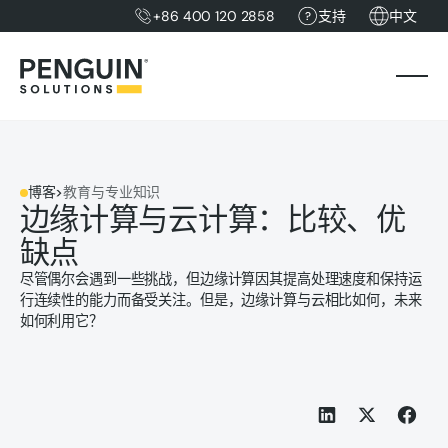
+86 400 120 2858
支持
中文
博客
>
教育与专业知识
边缘计算与云计算：比较、优
缺点
尽管偶尔会遇到一些挑战，但边缘计算因其提高处理速度和保持运
行连续性的能力而备受关注。但是，边缘计算与云相比如何，未来
如何利用它？