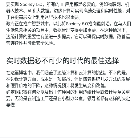
要实现 Society 5.0，所有的 IT 应用都是必要的，例如物联网、机
器人技术、AI 和大数据。边缘计算可实现高速处理和实时性能，对
于在更高层次上利用这些技术也很重要。
政府正在推广智慧城市，以此将Society 5.0推向最前沿。在与人们
生活息息相关的项目中，数据管理变得更加重要。在这种情况下，
边缘计算的重要性有望进一步提高，它可以确保实时数据，改善运
营连续性并降低安全风险。
实时数据必不可少的时代的最佳选择
在这篇博客中，我们涵盖了边缘计算和云计算的挑战。不幸的是，
在边缘计算方面，成本是一项挑战，但是随着系统开发方法的发展
和硬件价格的下降，这种情况预计将发生转变和改善。
确定组织将在何处以及出于何种目的利用边缘计算或云计算至关重
要。无论是在制造工厂还是在小型办公室，领导者都有这样的决定
要做。