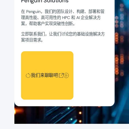
Penguin Solutions
在 Penguin，我们的团队设计、构建、部署和管
理高性能、高可用性的 HPC 和 AI 企业解决方
案，帮助客户实现突破性创新。
立即联系我们，让我们讨论您的基础设施解决方
案项目需求。
我们来聊聊吧
我们来聊聊吧