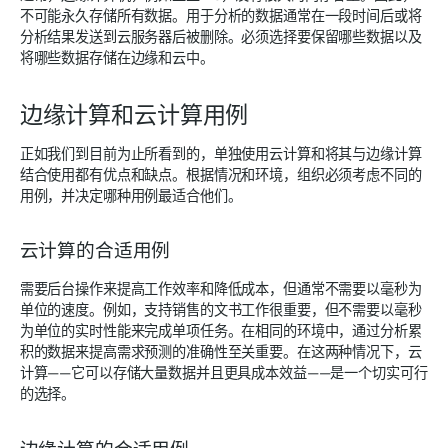
不可能永久存储所有数据。用于分析的数据通常在一段时间后或将
分析结果发送到云服务器后被删除。必须选择要保留哪些数据以及
将哪些数据存储在边缘和云中。
边缘计算和云计算用例
正如我们到目前为止所看到的，单独使用云计算和将其与边缘计算
结合使用都有优点和缺点。根据情况和环境，组织必须考虑不同的
用例，并决定哪种用例最适合他们。
云计算的合适用例
需要后台操作来提高工作效率和降低成本，但通常不需要以毫秒为
单位的速度。例如，支持销售的文书工作很重要，但不需要以毫秒
为单位的实时性能来完成单项任务。在相同的环境中，通过分析累
积的数据来提高需求预测的准确性至关重要。在这两种情况下，云
计算——它可以存储大量数据并且更具成本效益——是一个切实可行
的选择。