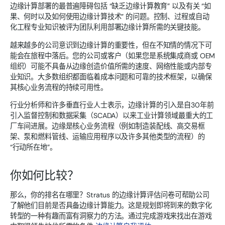
边缘计算部署的最普遍障碍包括 “缺乏边缘计算教育” 以及有关 “如
果、何时以及如何使用边缘计算技术” 的问题。控制、过程或自动
化工程专业知识被评为团队利用部署边缘计算所需的关键技能。
越来越多的公司意识到边缘计算的重要性，但在不知情的情况下可
能会在旅程中落后。您的公司或客户（如果您是系统集成商或 OEM
组织）可能不具备从边缘创造价值所需的速度、网络性能或内部专
业知识。大多数组织都面临着成本问题和可靠的技术框架，以确保
其核心业务流程的持续可用性。
行业分析师和许多垂直行业人士表示，边缘计算的引入是自30年前
引入监督控制和数据采集（SCADA）以来工业计算领域最重大的工
厂车间进展。边缘是核心业务流程（例如制造装配线、高交易框
架、泵和燃料管线、运输应用程序以及许多其他类型的流程）的
“行动所在地”。
你如何比较？
那么，你的排名在哪里？Stratus 的边缘计算评估问卷可帮助公司
了解他们目前是否具备边缘计算能力。这是规划即将到来的数字化
转型的一种有趣而富有洞察力的方法。通过完成游戏来找出在游戏