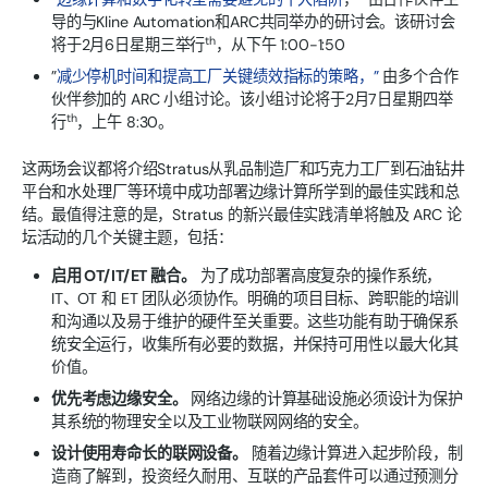
导的与Kline Automation和ARC共同举办的研讨会。该研讨会
th
将于2月6日星期三举行
，从下午 1:00-1:50
”
减少停机时间和提高工厂关键绩效指标的策略，”
由多个合作
伙伴参加的 ARC 小组讨论。该小组讨论将于2月7日星期四举
th
行
，上午 8:30。
这两场会议都将介绍Stratus从乳品制造厂和巧克力工厂到石油钻井
平台和水处理厂等环境中成功部署边缘计算所学到的最佳实践和总
结。最值得注意的是，Stratus 的新兴最佳实践清单将触及 ARC 论
坛活动的几个关键主题，包括：
启用 OT/IT/ET 融合。
为了成功部署高度复杂的操作系统，
IT、OT 和 ET 团队必须协作。明确的项目目标、跨职能的培训
和沟通以及易于维护的硬件至关重要。这些功能有助于确保系
统安全运行，收集所有必要的数据，并保持可用性以最大化其
价值。
优先考虑边缘安全。
网络边缘的计算基础设施必须设计为保护
其系统的物理安全以及工业物联网网络的安全。
设计使用寿命长的联网设备。
随着边缘计算进入起步阶段，制
造商了解到，投资经久耐用、互联的产品套件可以通过预测分