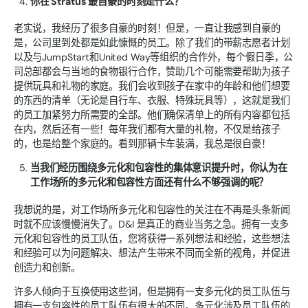
你在 Stratus 最自豪的时刻是什么？
老实说，我经历了很多自豪的时刻！但是，一直让我感到自豪的
是，公司里到处都是如此慷慨的员工。除了我们的带薪志愿者计划
以及与JumpStart和United Way等组织的合作外，每个假日季，公
司总部都会与当地的食物银行合作，赞助几个可能需要帮助为孩子
提供玩具和礼物的家庭。我们会收到孩子在家中的年龄和他们想要
的东西的清单（无论是自行车、衣服、特殊玩具等），这就是我们
的员工加紧努力所需要的全部。他们确保清单上的所有内容都包括
在内，然后还有一些！每年我们都有大量的礼物，不仅是给孩子
的，也是给整个家庭的。看到那辆卡车装满，我总是很自豪！
当我们经历围绕多元化和包容性的集体意识提升时，你认为在
工作场所的多元化和包容性方面还有什么不够强调的呢？
我想说的是，对工作场所多元化和包容性的关注在不再是头条新闻
时就不应该慢慢消失了。D&I 是真正的商业当务之急。拥有一支多
元化和包容性的员工队伍，您将获得一系列想法和经验，这些想法
和经验可以为问题解决、想法产生带来不同而全新的视角，并促进
创造力和创新。
许多人倾向于互换使用这些词，但是拥有一支多元化的员工队伍与
拥有一支包容性的员工队伍有很大的不同。多元化涉及员工队伍的