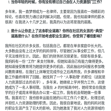
当你年轻的时候，你有没有想过自己会在人力资源部门工作？
多年来，我一直梦想成为一名律师，主要是因为我喜欢一场精彩的
辩论，也喜欢努力通过谈判解决问题。但是，我也知道律师的薪水
很高！在我进入十几岁之前，我真的以为这将是我的道路。
是什么让你走上了这条职业道路？你所在社区的女孩的 “典型”
道路是什么？在你开始考虑职业生涯时，你受到了哪些影响？
我所在社区的许多女孩，包括我自己，都是在单亲家庭中长大的。
大多数由没有上过大学的妈妈领导，尽管她们从事全职工作，但几
乎无法维持生计。因此，我们的财务状况很紧张，但是有很多爱。
我妈妈有一份 “工作” 来支付账单，但她知道自己有能力做得更多。
她知道接受教育将为她提供更多的机会，因此抽出时间报名参加晚
间教育课程，在我们上床睡觉完成作业之后再熬夜。许多课程和辛
勤工作最终得到了回报，她找到了一个 “人事助理” 的职位（这就是
人力资源部过去的名字）。多年来，她继续上学并努力工作，这使
她成为了一名人事经理。当我在 Jr 的时候高中时，她经常会在我放
学的日子或周末带我去办公室一起工作，我有机会帮她做一些事
情。我喜欢它！我也很幸运能在她的公司工作几个夏天，处理总机
并担任人力资源助理的职责。因此，我很自豪地说，我的妈妈对我
的职业生涯产生了巨大的影响，因为她激发了我对人力资源领域的