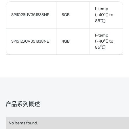
I-temp
SPI1026UV351838NE
8GB
(-40℃ to
85℃)
I-temp
SPI5126UV351838NE
4GB
(-40℃ to
85℃)
产品系列概述
No items found.