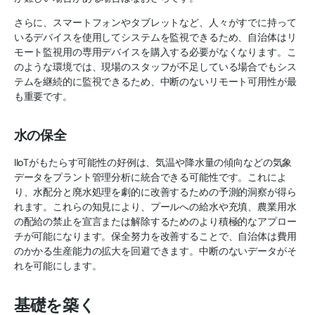
さらに、スマートフォンやタブレットなど、人々がすでに持って
いるデバイスを使用してシステムを監視できるため、自治体はリ
モート監視用の専用デバイスを購入する必要がなくなります。こ
のような環境では、現場のスタッフが不足している場合でもシス
テムを継続的に監視できるため、中断のないリモート可用性が最
も重要です。
水の保全
IIoTがもたらす可能性の好例は、気温や降水量の傾向などの気象
データをプラント管理分析に統合できる可能性です。これによ
り、水配分と廃水処理を劇的に改善するための予測的洞察が得ら
れます。これらの知見により、プールへの給水や充填、農業用水
の配給の禁止を宣言または解除するためのより積極的なアプロー
チが可能になります。保全努力を改善することで、自治体は費用
のかかる生産能力の拡大を回避できます。中断のないデータがそ
れを可能にします。
基礎を築く