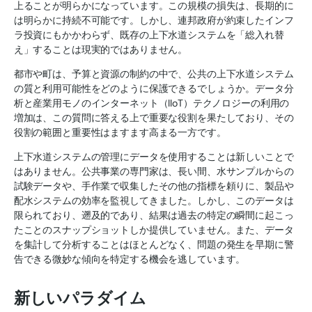
上ることが明らかになっています。この規模の損失は、長期的に
は明らかに持続不可能です。しかし、連邦政府が約束したインフ
ラ投資にもかかわらず、既存の上下水道システムを「総入れ替
え」することは現実的ではありません。
都市や町は、予算と資源の制約の中で、公共の上下水道システム
の質と利用可能性をどのように保護できるでしょうか。データ分
析と産業用モノのインターネット（IIoT）テクノロジーの利用の
増加は、この質問に答える上で重要な役割を果たしており、その
役割の範囲と重要性はますます高まる一方です。
上下水道システムの管理にデータを使用することは新しいことで
はありません。公共事業の専門家は、長い間、水サンプルからの
試験データや、手作業で収集したその他の指標を頼りに、製品や
配水システムの効率を監視してきました。しかし、このデータは
限られており、遡及的であり、結果は過去の特定の瞬間に起こっ
たことのスナップショットしか提供していません。また、データ
を集計して分析することはほとんどなく、問題の発生を早期に警
告できる微妙な傾向を特定する機会を逃しています。
新しいパラダイム