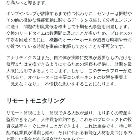
な高みへと導きます。
ポンプやバルブが故障するまで待つ代わりに、センサーは振動や
その他の微妙な性能変動に関するデータを収集して分析エンジン
に送り、問題の初期兆候を検出して予期せぬ事態を回避します。
交換のリードタイムは数週間に及ぶことが多いため、プロセスの
中断を回避するには、機器のオーバーホールが必要な時期や寿命
が近づいている時期を事前に把握しておくことが不可欠です。
アナリティクスはまた、自治体が実際に交換が必要なものだけを
修理または交換できるようにするための洞察も提供し、財源を最
大限に活用できるようにします。しかし、このデータフローが途
切れると、オペレーターは主要コンポーネントの状態を事実上
「見えなくなり」、不愉快な思いをすることになります。
リモートモニタリング
リモート監視により、監視できる人数が減り、より多くの資産を
監視できるため、人件費を節約でき、これらのプロジェクトの投
資収益率をすぐに示すことができます。これは重要です。特に年
配の従業員が退職し始め、それに代わる有能な人材を見つけるの
が難しい場合がある場合はなおさらです。