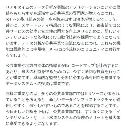
リアルタイムのデータ分析が実際のアプリケーションにいかに価
値をもたらすかを認識する公共事業の専門家が増えるにつれ、
IIoT への取り組みの第一歩を踏み出す自治体が増えるでしょう。
確かに、スマートシティ構想のような開発により、都市部では公
共サービスの効率と安全性の両方を向上させるために、新しいイ
ンテリジェントな監視および自動化技術を採用するようになって
います。データ分析が公共事業で主流になるにつれ、これらの機
能は最終的には中規模、さらには小規模のコミュニティに移行す
るでしょう。
公共事業や地方自治体の指導者がIIoTロードマップを計画するに
あたり、最大の利益を得るためには、今すぐ適切な投資を行うこ
とが重要です。継続的な監視と分析に必要な高可用性を提供する
データシステムへの投資は重要です。
同様に重要なのは、多くの公共事業部門ではITリソースが限られ
ていることを考えると、新しいデータインフラストラクチャが運
用しやすく、保守しやすいものであることを確認することです。
今日正しい判断を下せば、公共事業部門は、すぐ近くにある「イ
ンテリジェントな」上下水道システムの管理のメリットを最大限
に享受できるようになります。