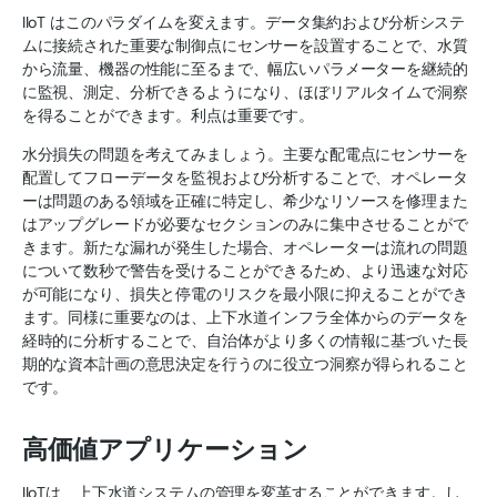
IIoT はこのパラダイムを変えます。データ集約および分析システ
ムに接続された重要な制御点にセンサーを設置することで、水質
から流量、機器の性能に至るまで、幅広いパラメーターを継続的
に監視、測定、分析できるようになり、ほぼリアルタイムで洞察
を得ることができます。利点は重要です。
水分損失の問題を考えてみましょう。主要な配電点にセンサーを
配置してフローデータを監視および分析することで、オペレータ
ーは問題のある領域を正確に特定し、希少なリソースを修理また
はアップグレードが必要なセクションのみに集中させることがで
きます。新たな漏れが発生した場合、オペレーターは流れの問題
について数秒で警告を受けることができるため、より迅速な対応
が可能になり、損失と停電のリスクを最小限に抑えることができ
ます。同様に重要なのは、上下水道インフラ全体からのデータを
経時的に分析することで、自治体がより多くの情報に基づいた長
期的な資本計画の意思決定を行うのに役立つ洞察が得られること
です。
高価値アプリケーション
IIoTは、上下水道システムの管理を変革することができます。し