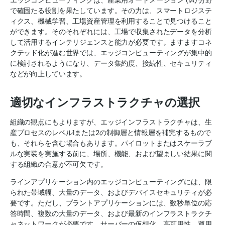
エッジコンピューティングは、産業用オートメーション (IA) 分野
で確固たる役割を果たしています。その力は、スマートロジステ
ィクス、機械学習、工場資産管理を利用することで見つけること
ができます。そのそれぞれには、工場で収集されたデータを分析
して活用するインテリジェンスと能力が必要です。ますますコネ
クテッド化が進む世界では、エッジコンピューティングが集中的
に検討されるようになり、データ集約度、接続性、セキュリティ
などが向上しています。
適切なインフラストラクチャの選択
組織の観点にもよりますが、エッジインフラストラクチャは、生
産プロセスのレベル1または2の制御層と情報層を補完するもので
も、それらを含む場合もあります。パイロットまたはスケーラブ
ルな実装を実施する前に、場所、機能、および望ましい結果に関
する組織の合意が不可欠です。
ラインアプリケーション内のエッジコンピューティングには、限
られた帯域幅、大量のデータ、およびデバイスセキュリティが必
要です。ただし、プラントアプリケーションには、数秒単位の応
答時間、複数の大量のデータ、および最新のインフラストラクチ
ャネットワークが必要です。サーバーの仮想化、高可用性、運用