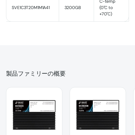
C-temp
SVE1C3T20M1M1A41
3200GB
(0˚C to
+70˚C)
製品ファミリーの概要
DC5820 | PCIe NVMe | U.2 SSD
DC5820E | PCIe NVMe | U.2 SS