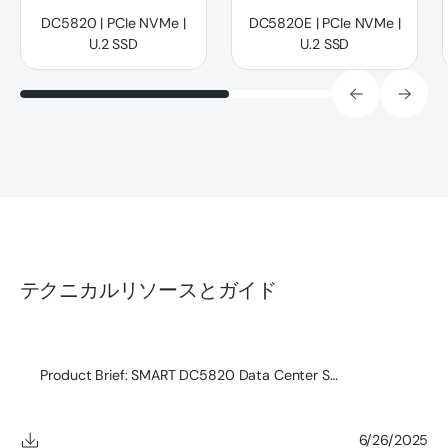
DC5820 | PCIe NVMe |
DC5820E | PCIe NVMe |
U.2 SSD
U.2 SSD
テクニカルリソースとガイド
Product Brief: SMART DC5820 Data Center SSD
6/26/2025