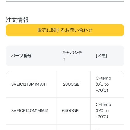
注文情報
販売に関するお問い合わせ
キャパシテ
パーツ番号
[メモ]
ィ
C-temp
SVE1C12T8M1M1A41
12800GB
(0˚C to
+70˚C)
C-temp
SVE1C6T40M1M1A41
6400GB
(0˚C to
+70˚C)