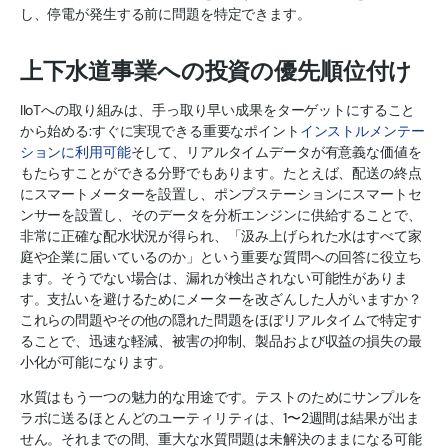
し、停電が発生する前に問題を特定できます。
上下水道事業への投資の優先順位付け
IIoTへの取り組みは、手っ取り早い成果をターゲットにすること
から始める:すぐに実現できる重要なポイント
インストルメンテー
ションに利用可能
そして、リアルタイムデータが有意義な価値を
もたらすことができる分野でもあります。たとえば、配送の終点
にスマートメーターを設置し、ポンプステーションにスマートセ
ンサーを設置し、そのデータを分析エンジンに供給することで、
非常に正確な配水状況が得られ、「汲み上げられた水はすべて家
庭や企業に届いているのか」という重要な質問への回答に役立ち
ます。そうでない場合は、漏れが検出されない可能性がありま
す。支払いを避けるためにメーターを改ざんした人がいますか？
これらの問題やその他の隠れた問題をほぼリアルタイムで特定す
ることで、迅速な軽減、被害の抑制、製品および収益の損失の最
小化が可能になります。
水質はもう一つの魅力的な用途です。テストのためにサンプルを
ラボに送るほとんどのユーティリティは、1〜2週間は結果が出ま
せん。それまでの間、重大な水質問題は未解決のままになる可能