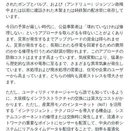
されたポンプとバルブ、および（アンドリュー）ジョンソン政権
中または以前に建設された木製または鋳鉄製の配水管に依存して
います。
今日の予算が厳しい時代に、公益事業者は「壊れていなければ修
理しない」というアプローチを取らざるを得ないことがよくあり
ます。災害が発生するまでアップグレードの資金は得られませ
ん。災害が発生すると、長期にわたる停電を回避するための費用
のかかる修理を行うための財源が開かれます。このアプローチの
防御コストはますます高まっています。気候変動により、猛暑か
ら歴史的な洪水や竜巻に至るまで、さまざまな異常気象が発生し
ています。水処理および廃水処理の需要は、住宅や企業のユーザ
ーから高まっています。どちらの傾向も資産ストレスを増大させ
ます。
ただし、ユーティリティマネージャーなら誰でも知っているよう
に、大規模なインフラストラクチャの交換には莫大なコストがか
かります。ただし、産業用モノのインターネット（IIoT）を活用
する「インテリジェント」テクノロジーを導入する機会は、シス
テムコンポーネントの修理または交換時に発生します。流通ネッ
トワークの重要なポイントにセンサーを配置して、中央の分析シ
ステムにリアルタイムデータを配信することで、効率を最適化