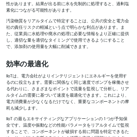
性があります。結果が出る前に水を先制的に処理すると、過剰塩
素化につながる可能性があります。
汚染物質をリアルタイムで特定することは、公共の安全と電力会
社の責任リスクの軽減という点で明らかな利点があります。ま
た、従業員に水処理や廃水の処理に必要な情報をより正確に提供
し、適切な量を適切なタイミングで使用できるようにすること
で、添加剤の使用量を大幅に削減できます。
効率の最適化
IIoTは、電力会社がよりインテリジェントにエネルギーを使用す
るのに役立ちます。需要に関係なく同じ速度でポンプを稼働させ
る代わりに、さまざまなポイントで流量を監視して分析し、リア
ルタイムの需要に基づいて速度を最適化できます。これにより、
電力消費量が少なくなるだけでなく、重要なコンポーネントの摩
耗も減少します。
IIoT の最もエキサイティングなアプリケーションの 1 つが予知保
全です。温度や振動などの性能パラメータをリアルタイムで監視
することで、コンポーネントが破損する前に問題を特定できるた